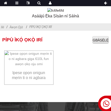
Aṣáájú Ẹ̀ka Ṣíṣàn ní Ṣáínà
PÍPÙ ÌKỌ́ ỌKỌ̀ IRÍ
Ilé
Àwọn Ọjà
PÍPÙ ÌKỌ́ ỌKỌ̀ IRÍ
GBÀṢẸ̀LẸ̀
Ipese ọpọn onigun
mẹrin ti o ni agbara
giga 610L fun awọn
ọkọ oju omi