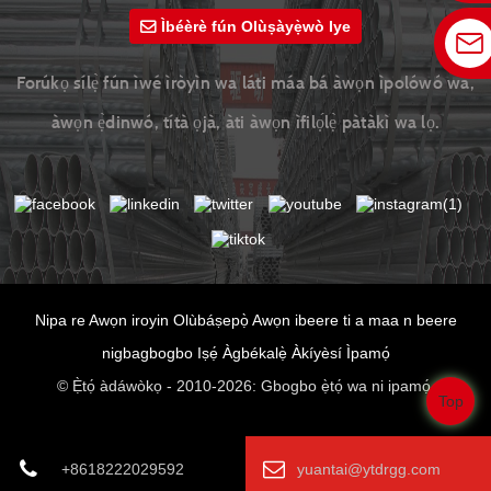
Ìbéèrè fún Olùṣàyẹ̀wò Iye
Forúkọ sílẹ̀ fún ìwé ìròyìn wa láti máa bá àwọn ìpolówó wa,
àwọn ẹ̀dinwó, títà ọjà, àti àwọn ìfilọ́lẹ̀ pàtàkì wa lọ.
Nipa re
Awọn iroyin
Olùbáṣepọ̀
Awọn ibeere ti a maa n beere
nigbagbogbo
Iṣẹ́ Àgbékalẹ̀
Àkíyèsí Ìpamọ́
© Ẹ̀tọ́ àdáwòkọ - 2010-2026: Gbogbo ẹ̀tọ́ wa ni ipamọ́.
Top
+8618222029592
yuantai@ytdrgg.com
[javascript]
[/javascript]