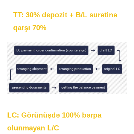
TT: 30% depozit + B/L surətinə
qarşı 70%
LC: Görünüşdə 100% bərpa
olunmayan L/C