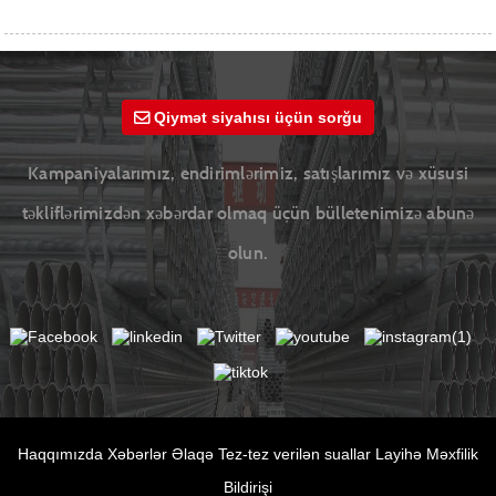
Qiymət siyahısı üçün sorğu
Kampaniyalarımız, endirimlərimiz, satışlarımız və xüsusi
təkliflərimizdən xəbərdar olmaq üçün bülletenimizə abunə
olun.
Haqqımızda
Xəbərlər
Əlaqə
Tez-tez verilən suallar
Layihə
Məxfilik
Bildirişi