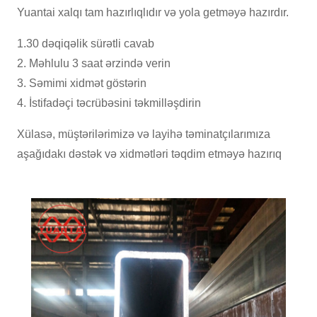
Yuantai xalqı tam hazırlıqlıdır və yola getməyə hazırdır.
1.30 dəqiqəlik sürətli cavab
2. Məhlulu 3 saat ərzində verin
3. Səmimi xidmət göstərin
4. İstifadəçi təcrübəsini təkmilləşdirin
Xülasə, müştərilərimizə və layihə təminatçılarımıza
aşağıdakı dəstək və xidmətləri təqdim etməyə hazırıq