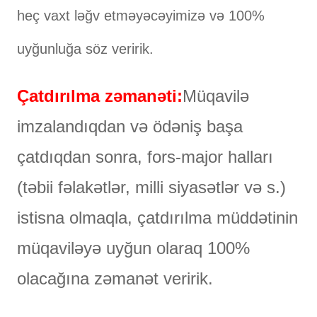
heç vaxt ləğv etməyəcəyimizə və 100%
uyğunluğa söz veririk.
Çatdırılma zəmanəti:
Müqavilə
imzalandıqdan və ödəniş başa
çatdıqdan sonra, fors-major halları
(təbii fəlakətlər, milli siyasətlər və s.)
istisna olmaqla, çatdırılma müddətinin
müqaviləyə uyğun olaraq 100%
olacağına zəmanət veririk.