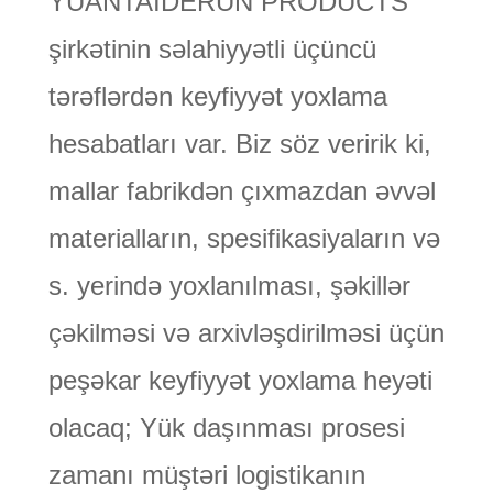
YUANTAIDERUN PRODUCTS
şirkətinin səlahiyyətli üçüncü
tərəflərdən keyfiyyət yoxlama
hesabatları var. Biz söz veririk ki,
mallar fabrikdən çıxmazdan əvvəl
materialların, spesifikasiyaların və
s. yerində yoxlanılması, şəkillər
çəkilməsi və arxivləşdirilməsi üçün
peşəkar keyfiyyət yoxlama heyəti
olacaq; Yük daşınması prosesi
zamanı müştəri logistikanın