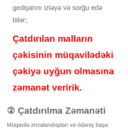
gedişatını izləyə və sorğu edə
bilər;
Çatdırılan malların
çəkisinin müqavilədəki
çəkiyə uyğun olmasına
zəmanət veririk.
② Çatdırılma Zəmanəti
Müqavilə imzalandıqdan və ödəniş başa