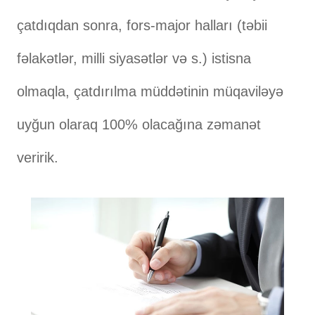
çatdıqdan sonra, fors-major halları (təbii
fəlakətlər, milli siyasətlər və s.) istisna
olmaqla, çatdırılma müddətinin müqaviləyə
uyğun olaraq 100% olacağına zəmanət
veririk.