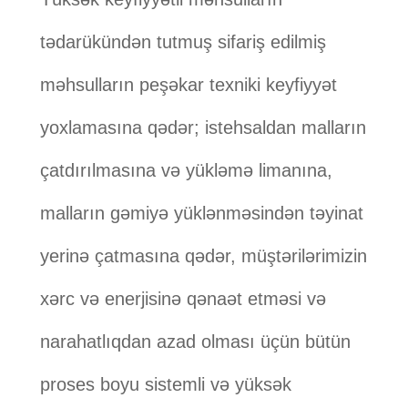
tədarükündən tutmuş sifariş edilmiş
məhsulların peşəkar texniki keyfiyyət
yoxlamasına qədər; istehsaldan malların
çatdırılmasına və yükləmə limanına,
malların gəmiyə yüklənməsindən təyinat
yerinə çatmasına qədər, müştərilərimizin
xərc və enerjisinə qənaət etməsi və
narahatlıqdan azad olması üçün bütün
proses boyu sistemli və yüksək