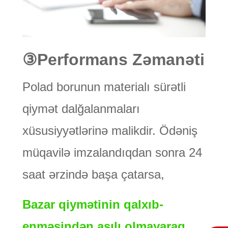
③
Performans Zəmanəti
Polad borunun materialı sürətli
qiymət dalğalanmaları
xüsusiyyətlərinə malikdir. Ödəniş
müqavilə imzalandıqdan sonra 24
saat ərzində başa çatarsa,
Bazar qiymətinin qalxıb-
enməsindən asılı olmayaraq