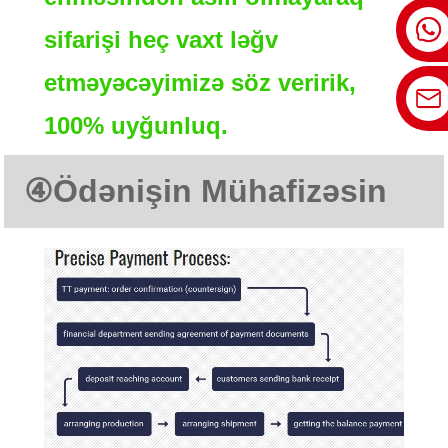
sifarişi heç vaxt ləğv
etməyəcəyimizə söz veririk,
100% uyğunluq.
④
Ödənişin Mühafizəsi
n