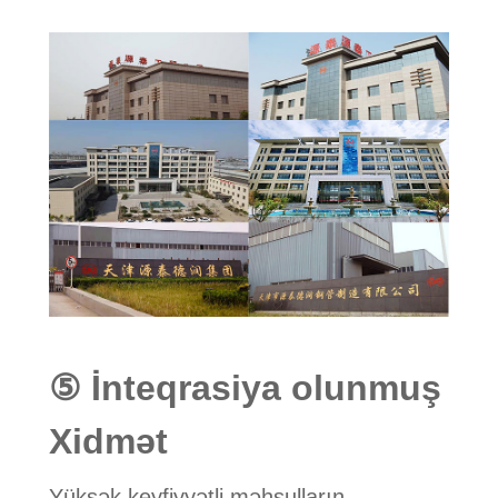
⑤ İnteqrasiya olunmuş
Xidmət
Yüksək keyfiyyətli məhsulların