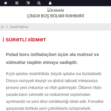
ÇİNDƏ BOŞ BÖLMƏ RƏHBƏRİ
Sürətli Xidmət
Ev
丨SÜRƏTLI XIDMƏT
Polad boru istifadəçiləri üçün əla məhsul və
xidmətlər təqdim etməyə sadiqdir.
Kiçik qələbə müdriklikdə, böyük qələbə isə fəzilətdədir.
Dünya vəziyyəti dəyişir və qlobal iqtisadi inteqrasiya
prosesi yeni imkanlar və rifah gətirmişdir. Ölkənin rifahı
yaradıcıların zəhmətli və mükəmməl səylərindən
ayrılmazdır və yeni dövr sahibkarlığı tələb edir. Fürsətlər
qarşısında birlikdə yeni çətinliklərlə üzləşməliyik.