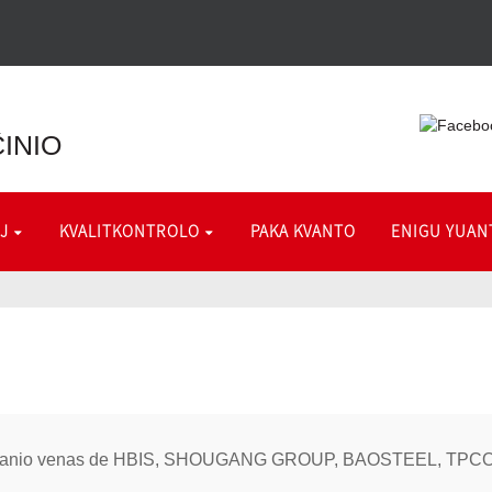
INIO
J
KVALITKONTROLO
PAKA KVANTO
ENIGU YUAN
la kompanio venas de HBIS, SHOUGANG GROUP, BAOSTEEL, TPCO,