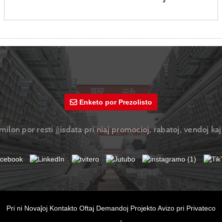
Enketo por Prezolisto
ilon por resti ĝisdata pri niaj promocioj, rabatoj, vendoj kaj 
Pri ni
Novaĵoj
Kontakto
Oftaj Demandoj
Projekto
Avizo pri Privateco