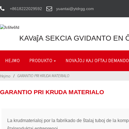
+8618222029592
yuantai@ytdrgg.com
KAVaĵA SEKCIA GVIDANTO EN Ĉ
HEJMO
PRODUKTO
NOVAĴOJ KAJ OFTAJ DEMANDO
GARANTIO PRI KRUDA MATERIALO
Hejmo
GARANTIO PRI KRUDA MATERIALO
La krudmaterialoj por la fabrikado de ŝtalaj tuboj de 
ŝtalproduktaj entreprenoj.