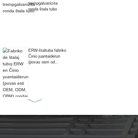
trempgalvanizita
ronda ŝtala tubo
ERW-ŝtaltuba fabriko
Ĉinio juantaiderun
(povas oem od...