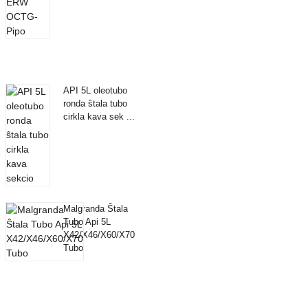
API 5L oleotubo
ronda ŝtala tubo
cirkla kava sek ...
Malgranda Ŝtala
Tubo Api 5L
X42/X46/X60/X70
Tubo