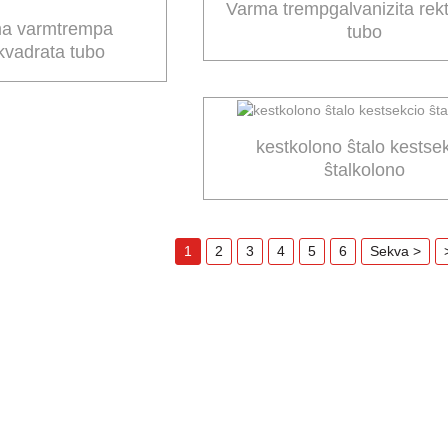
Varma trempgalvanizita rek
ma varmtrempa
tubo
 kvadrata tubo
ikanto
kestkolono ŝtalo kestse
ŝtalkolono
1
2
3
4
5
6
Sekva >