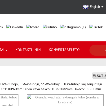
English
TAI
KONTAKTU NIN
KONVERTABELETOJ
ELŜUTU
ajn ERW-tubojn, LSAW-tubojn, SSAW-tubojn, HFW-tubojn kaj senjuntajn
-800*1100*60mm Cirkla kava sekco: 10.3-2032mm Dikeco: 0.5-60mm