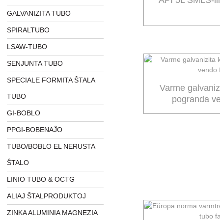
API 5L SMLS-li
GALVANIZITA TUBO
SPIRALTUBO
LSAW-TUBO
SENJUNTA TUBO
SPECIALE FORMITA ŜTALA
Varme galvaniz
TUBO
pogranda ve
GI-BOBLO
PPGI-BOBENAĴO
TUBO/BOBLO EL NERUSTA
ŜTALO
LINIO TUBO & OCTG
ALIAJ ŜTALPRODUKTOJ
ZINKA ALUMINIA MAGNEZIA