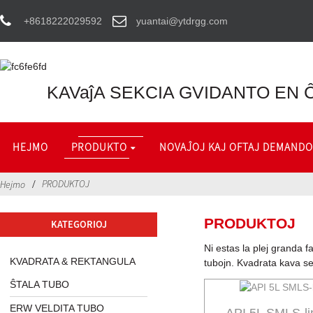
+8618222029592
yuantai@ytdrgg.com
KAVaĵA SEKCIA GVIDANTO EN Ĉ
HEJMO
PRODUKTO
NOVAĴOJ KAJ OFTAJ DEMANDO
PRODUKTOJ
Hejmo
PRODUKTOJ
KATEGORIOJ
Ni estas la plej granda 
KVADRATA & REKTANGULA
tubojn. Kvadrata kava 
ŜTALA TUBO
ERW VELDITA TUBO