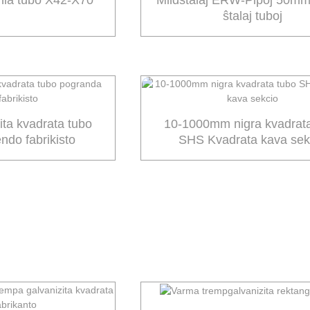
nia tubo X42-X70
Mildŝtalaj ERW-Pipoj 50mm
ŝtalaj tuboj
ita kvadrata tubo
10-1000mm nigra kvadrat
ndo fabrikisto
SHS Kvadrata kava sek