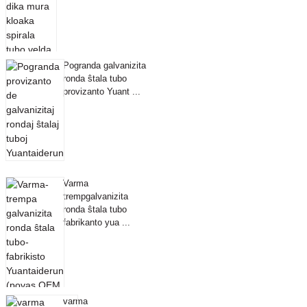
Pogranda galvanizita
ronda ŝtala tubo
provizanto Yuant ...
Varma
trempgalvanizita
ronda ŝtala tubo
fabrikanto yua ...
varma