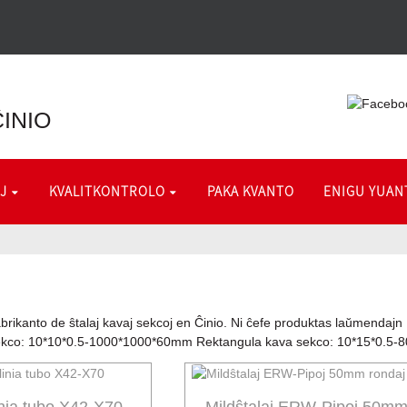
INIO
J
KVALITKONTROLO
PAKA KVANTO
ENIGU YUAN
fabrikanto de ŝtalaj kavaj sekcoj en Ĉinio. Ni ĉefe produktas laŭmend
sekco: 10*10*0.5-1000*1000*60mm Rektangula kava sekco: 10*15*0.5