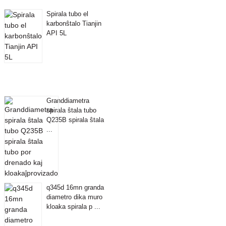
Spirala tubo el
karbonŝtalo Tianjin
API 5L
Granddiametra
spirala ŝtala tubo
Q235B spirala ŝtala
...
q345d 16mn granda
diametro dika muro
kloaka spirala p ...