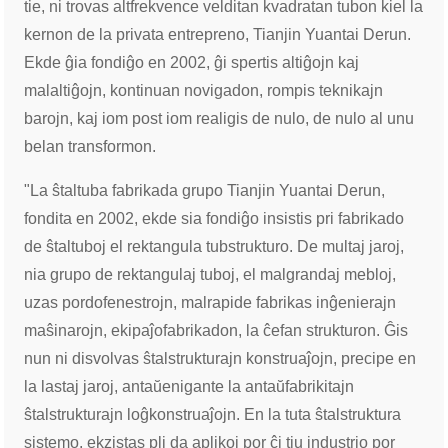
tie, ni trovas altfrekvence velditan kvadratan tubon kiel la
kernon de la privata entrepreno, Tianjin Yuantai Derun.
Ekde ĝia fondiĝo en 2002, ĝi spertis altiĝojn kaj
malaltiĝojn, kontinuan novigadon, rompis teknikajn
barojn, kaj iom post iom realigis de nulo, de nulo al unu
belan transformon.
"La ŝtaltuba fabrikada grupo Tianjin Yuantai Derun,
fondita en 2002, ekde sia fondiĝo insistis pri fabrikado
de ŝtaltuboj el rektangula tubstrukturo. De multaj jaroj,
nia grupo de rektangulaj tuboj, el malgrandaj mebloj,
uzas pordofenestrojn, malrapide fabrikas inĝenierajn
maŝinarojn, ekipaĵofabrikadon, la ĉefan strukturon. Ĝis
nun ni disvolvas ŝtalstrukturajn konstruaĵojn, precipe en
la lastaj jaroj, antaŭenigante la antaŭfabrikitajn
ŝtalstrukturajn loĝkonstruaĵojn. En la tuta ŝtalstruktura
sistemo, ekzistas pli da aplikoj por ĉi tiu industrio por