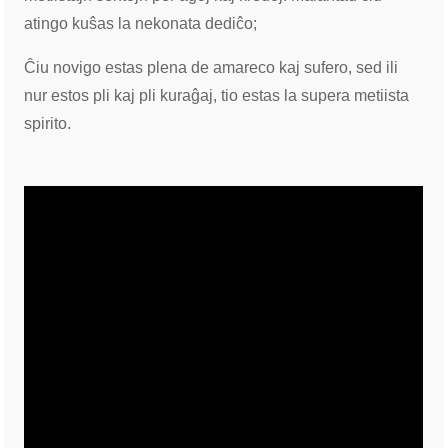
atingo kuŝas la nekonata dediĉo;
Ĉiu novigo estas plena de amareco kaj sufero, sed ili
nur estos pli kaj pli kuraĝaj, tio estas la supera metiista
spirito.