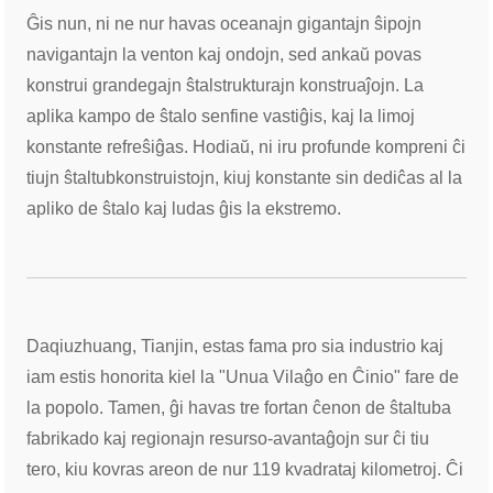
Ĝis nun, ni ne nur havas oceanajn gigantajn ŝipojn
navigantajn la venton kaj ondojn, sed ankaŭ povas
konstrui grandegajn ŝtalstrukturajn konstruaĵojn. La
aplika kampo de ŝtalo senfine vastiĝis, kaj la limoj
konstante refreŝiĝas. Hodiaŭ, ni iru profunde kompreni ĉi
tiujn ŝtaltubkonstruistojn, kiuj konstante sin dediĉas al la
apliko de ŝtalo kaj ludas ĝis la ekstremo.
Daqiuzhuang, Tianjin, estas fama pro sia industrio kaj
iam estis honorita kiel la "Unua Vilaĝo en Ĉinio" fare de
la popolo. Tamen, ĝi havas tre fortan ĉenon de ŝtaltuba
fabrikado kaj regionajn resurso-avantaĝojn sur ĉi tiu
tero, kiu kovras areon de nur 119 kvadrataj kilometroj. Ĉi