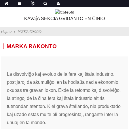
KAVaĵA SEKCIA GVIDANTO EN ĈINIO
Marka Rakonto
Hejmo
丨MARKA RAKONTO
La disvolviĝo kaj evoluo de la fera kaj ŝtala industrio,
post jaroj da akumuliĝo, en la hodiaŭa nacia ekonomio,
okupas tre gravan lokon. Ekde la reformo kaj disvolviĝo,
la atingoj de la ĉina fera kaj ŝtala industrio altiris
tutmondan atenton. Kiel grava ŝtallando, nia produktado
kaj uzado estas multe pli progresintaj, rangante inter la
unuaj en la mondo.