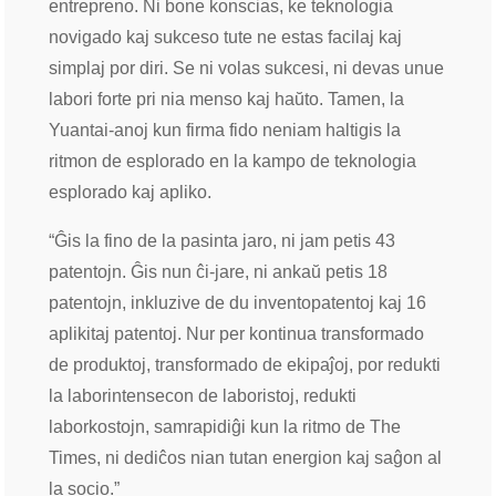
entrepreno. Ni bone konscias, ke teknologia
novigado kaj sukceso tute ne estas facilaj kaj
simplaj por diri. Se ni volas sukcesi, ni devas unue
labori forte pri nia menso kaj haŭto. Tamen, la
Yuantai-anoj kun firma fido neniam haltigis la
ritmon de esplorado en la kampo de teknologia
esplorado kaj apliko.
“Ĝis la fino de la pasinta jaro, ni jam petis 43
patentojn. Ĝis nun ĉi-jare, ni ankaŭ petis 18
patentojn, inkluzive de du inventopatentoj kaj 16
aplikitaj patentoj. Nur per kontinua transformado
de produktoj, transformado de ekipaĵoj, por redukti
la laborintensecon de laboristoj, redukti
laborkostojn, samrapidiĝi kun la ritmo de The
Times, ni dediĉos nian tutan energion kaj saĝon al
la socio.”