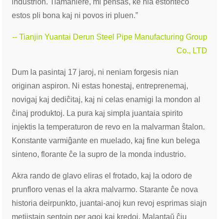
industrion. Tiamaniere, mi pensas, ke nia estonteco
estos pli bona kaj ni povos iri pluen.”
-- Tianjin Yuantai Derun Steel Pipe Manufacturing Group
Co., LTD
Dum la pasintaj 17 jaroj, ni neniam forgesis nian
originan aspiron. Ni estas honestaj, entreprenemaj,
novigaj kaj dediĉitaj, kaj ni celas enamigi la mondon al
ĉinaj produktoj. La pura kaj simpla juantaia spirito
injektis la temperaturon de revo en la malvarman ŝtalon.
Konstante varmiĝante en muelado, kaj fine kun belega
sinteno, florante ĉe la supro de la monda industrio.
Akra rando de glavo eliras el frotado, kaj la odoro de
prunfloro venas el la akra malvarmo. Starante ĉe nova
historia deirpunkto, juantai-anoj kun revoj esprimas siajn
metiistajn sentojn per agoj kaj kredoj. Malantaŭ ĉiu