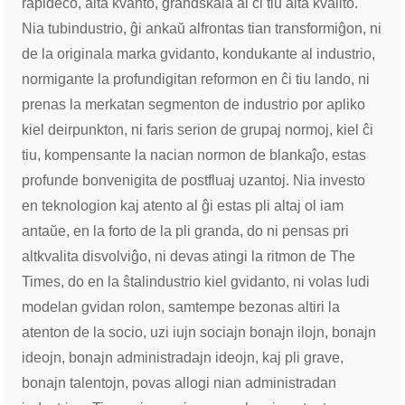
rapideco, alta kvanto, grandskala al ĉi tiu alta kvalito.
Nia tubindustrio, ĝi ankaŭ alfrontas tian transformiĝon, ni
de la originala marka gvidanto, kondukante al industrio,
normigante la profundigitan reformon en ĉi tiu lando, ni
prenas la merkatan segmenton de industrio por apliko
kiel deirpunkton, ni faris serion de grupaj normoj, kiel ĉi
tiu, kompensante la nacian normon de blankaĵo, estas
profunde bonvenigita de postfluaj uzantoj. Nia investo
en teknologion kaj atento al ĝi estas pli altaj ol iam
antaŭe, en la forto de la pli granda, do ni pensas pri
altkvalita disvolviĝo, ni devas atingi la ritmon de The
Times, do en la ŝtalindustrio kiel gvidanto, ni volas ludi
modelan gvidan rolon, samtempe bezonas altiri la
atenton de la socio, uzi iujn sociajn bonajn ilojn, bonajn
ideojn, bonajn administradajn ideojn, kaj pli grave,
bonajn talentojn, povas allogi nian administradan