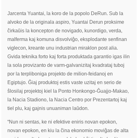
Jarcenta Yuantai, la koro de la popolo DeRun. Sub la
alvoko de la originala aspiro, Yuantai Derun proksime
ĉirkaŭis la koncepton de novigado, kunordigo, verda,
malferma kaj komuna disvolviĝo, eksplodante senfinan
viglecon, kreante unu industrian miraklon post alia.
Gvida teknika forto kaj forta produktada garantio igas ilin
la sola provizanto de varm-galvanizitaj kvadrataj tuboj
por la terpliboniga projekto de milion-feidanoj en
Egiptujo. Ĝiaj produktoj estis vaste uzitaj en serio de
ŝlosilaj projektoj kiel la Ponto Honkongo-Ĝuajjo-Makao,
la Nacia Stadiono, la Nacia Centro por Prezentartoj kaj
tiel plu, kaj gajnis unuaniman laŭdon.
“Nun ni sentas, ke ni efektive eniris novan epokon,
novan epokon, en kiu la ĉina ekonomio moviĝas de alta