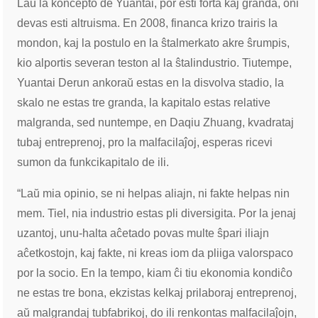
Laŭ la koncepto de Yuantai, por esti forta kaj granda, oni
devas esti altruisma. En 2008, financa krizo trairis la
mondon, kaj la postulo en la ŝtalmerkato akre ŝrumpis,
kio alportis severan teston al la ŝtalindustrio. Tiutempe,
Yuantai Derun ankoraŭ estas en la disvolva stadio, la
skalo ne estas tre granda, la kapitalo estas relative
malgranda, sed nuntempe, en Daqiu Zhuang, kvadrataj
tubaj entreprenoj, pro la malfacilaĵoj, esperas ricevi
sumon da funkcikapitalo de ili.
“Laŭ mia opinio, se ni helpas aliajn, ni fakte helpas nin
mem. Tiel, nia industrio estas pli diversigita. Por la jenaj
uzantoj, unu-halta aĉetado povas multe ŝpari iliajn
aĉetkostojn, kaj fakte, ni kreas iom da pliiga valorspaco
por la socio. En la tempo, kiam ĉi tiu ekonomia kondiĉo
ne estas tre bona, ekzistas kelkaj prilaboraj entreprenoj,
aŭ malgrandaj tubfabrikoj, do ili renkontas malfacilaĵojn,