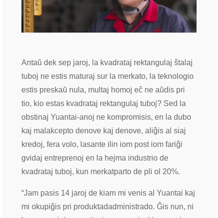
Antaŭ dek sep jaroj, la kvadrataj rektangulaj ŝtalaj
tuboj ne estis maturaj sur la merkato, la teknologio
estis preskaŭ nula, multaj homoj eĉ ne aŭdis pri
tio, kio estas kvadrataj rektangulaj tuboj? Sed la
obstinaj Yuantai-anoj ne kompromisis, en la dubo
kaj malakcepto denove kaj denove, aliĝis al siaj
kredoj, fera volo, lasante ilin iom post iom fariĝi
gvidaj entreprenoj en la hejma industrio de
kvadrataj tuboj, kun merkatparto de pli ol 20%.
“Jam pasis 14 jaroj de kiam mi venis al Yuantai kaj
mi okupiĝis pri produktadadministrado. Ĝis nun, ni