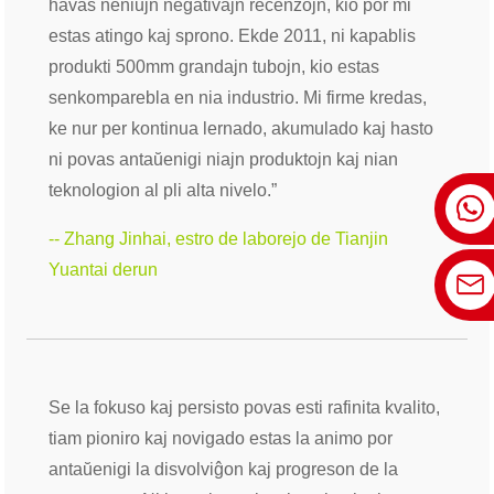
havas neniujn negativajn recenzojn, kio por mi
estas atingo kaj sprono. Ekde 2011, ni kapablis
produkti 500mm grandajn tubojn, kio estas
senkomparebla en nia industrio. Mi firme kredas,
ke nur per kontinua lernado, akumulado kaj hasto
ni povas antaŭenigi niajn produktojn kaj nian
teknologion al pli alta nivelo.”
-- Zhang Jinhai, estro de laborejo de Tianjin
Yuantai derun
Se la fokuso kaj persisto povas esti rafinita kvalito,
tiam pioniro kaj novigado estas la animo por
antaŭenigi la disvolviĝon kaj progreson de la