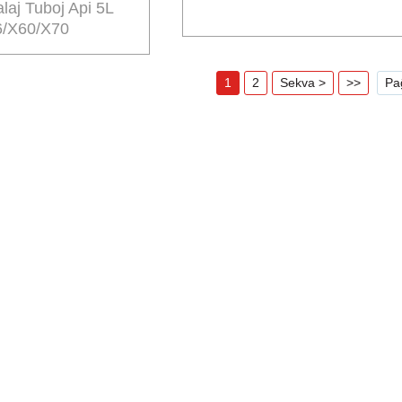
laj Tuboj Api 5L
6/X60/X70
1
2
Sekva >
>>
Pa