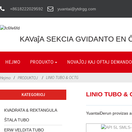
+8618222029592
yuantai@ytdrgg.com
KAVaĵA SEKCIA GVIDANTO EN Ĉ
HEJMO
PRODUKTO
NOVAĴOJ KAJ OFTAJ DEMANDO
LINIO TUBO & OCTG
Hejmo
PRODUKTOJ
LINIO TUBO &
KATEGORIOJ
KVADRATA & REKTANGULA
YuantaiDerun provizas al
ŜTALA TUBO
ERW VELDITA TUBO