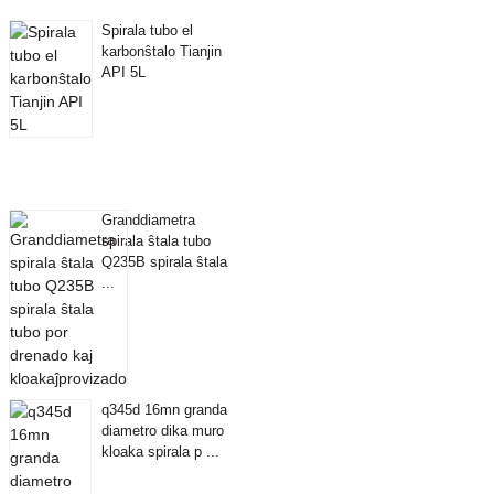
Spirala tubo el
karbonŝtalo Tianjin
API 5L
Granddiametra
spirala ŝtala tubo
Q235B spirala ŝtala
...
q345d 16mn granda
diametro dika muro
kloaka spirala p ...