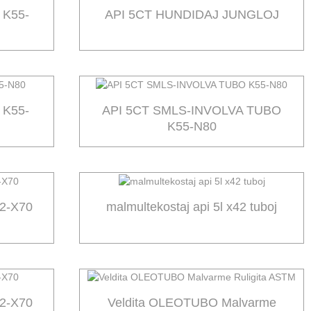
 K55-
API 5CT HUNDIDAJ JUNGLOJ
 K55-
API 5CT SMLS-INVOLVA TUBO
K55-N80
42-X70
malmultekostaj api 5l x42 tuboj
42-X70
Veldita OLEOTUBO Malvarme