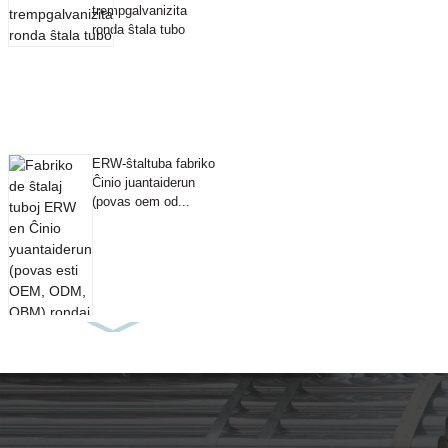
trempgalvanizita
ronda ŝtala tubo
ERW-ŝtaltuba fabriko
Ĉinio juantaiderun
(povas oem od...