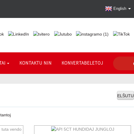
English
TAI
KONTAKTU NIN
KONVERTABELETOJ
ELŜUTU
tantoj