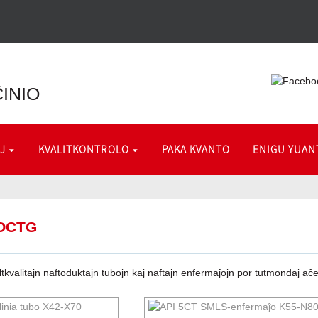
INIO
J
KVALITKONTROLO
PAKA KVANTO
ENIGU YUAN
 OCTG
tkvalitajn naftoduktajn tubojn kaj naftajn enfermaĵojn por tutmondaj aĉe