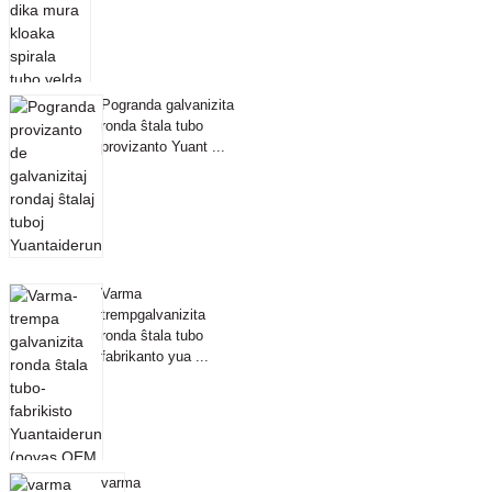
Pogranda galvanizita
ronda ŝtala tubo
provizanto Yuant ...
Varma
trempgalvanizita
ronda ŝtala tubo
fabrikanto yua ...
varma