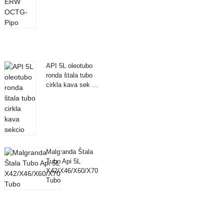
API 5L oleotubo
ronda ŝtala tubo
cirkla kava sek ...
Malgranda Ŝtala
Tubo Api 5L
X42/X46/X60/X70
Tubo