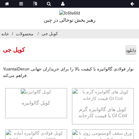
رهبر بخش توخالی در چین
کویل جی
محصولات
خانه
کویل جی
دانلود
YuantaiDerun نوار فولادی گالوانیزه با کیفیت بالا را برای خریداران جهانی
فراهم می‌کند.
کویل گالوانیزه
کویل های گالوانیزه گرم
با قیمت کارخانه GI Coil