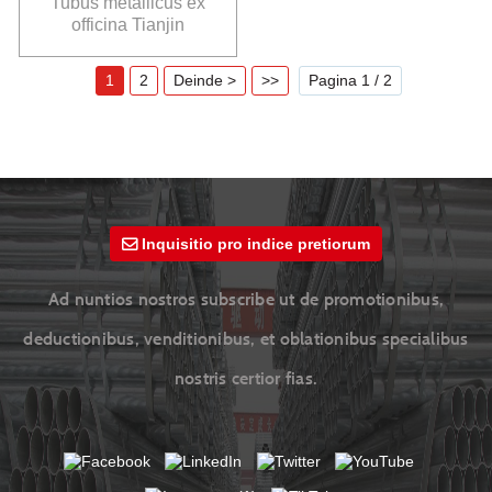
Tubus metallicus ex
officina Tianjin
YuantaiDerun
1
2
Deinde >
>>
Pagina 1 / 2
Inquisitio pro indice pretiorum
Ad nuntios nostros subscribe ut de promotionibus,
deductionibus, venditionibus, et oblationibus specialibus
nostris certior fias.