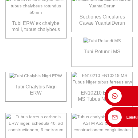
Sectiones Circulares
Cavae YuantaiDerun
Tubi ERW ex chalybe
molli, tubus chalybeus
rotundus 50mm
Tubi Rotundi MS
Tubi Chalybis Nigri
ERW
EN10210 EN10219
MS Tubus Niger tubus
ferreus erw
Epistu