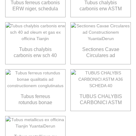
Tubus ferreus carbonis
Tubus chalybis
ERW niger, schedula
carbonis erw ASTM
40, ad constructionem,
A53 GR.B ad
6 metrorum
constructionem
conglutinatus
Tubus chalybis
Sectiones Cavae
carbonis erw sch 40
Circulares ad
ad oleum et gas ex
Constructionem
officina Tianjin
YuantaiDerun
Tubus ferreus
TUBUS CHALYBIS
rotundus bonae
CARBONICI ASTM
qualitatis ad
A36 SCHEDA 40
constructionem
conglutinatus