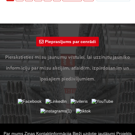
Pieprasījums par cenrādi
Pierakstieties mūsu jaunumu vēstulei, lai uzzinātu jaunāko
informāciju par mūsu akcijām, atlaidēm, izpārdošanām un
īpašajiem piedāvājumiem.
Par mums
Ziņas
Kontaktinformācija
Bieži uzdotie jautājumi
Projekts