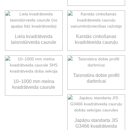
tērauda caurule
Liela kvadrātveida
Karstās cinkošanas
taisnstūrveida caurule
kvadrātveida cauruļu
(no apaļas līdz
vairumtirdzniecības
kvadrātveida)
ražotājs
Taisnstūra dobie profili
darbnīcai
10–1000 mm melna
kvadrātveida caurule
SHS kvadrātveida
doba sekcija
Japāņu standarta JIS
G3466 kvadrātveida