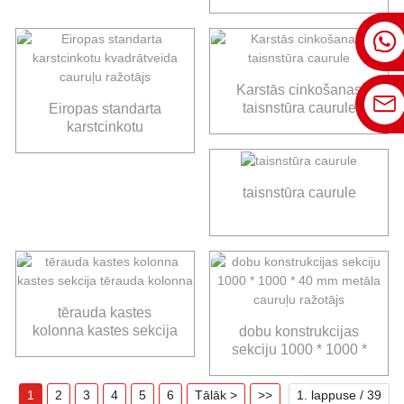
cauruļu dobās
sekcijas caurules
Karstās cinkošanas
taisnstūra caurule
Eiropas standarta
karstcinkotu
kvadrātveida cauruļu
ražotājs
taisnstūra caurule
tērauda kastes
kolonna kastes sekcija
dobu konstrukcijas
tērauda kolonna
sekciju 1000 * 1000 *
40 mm metāla cauruļu
ražotājs
1
2
3
4
5
6
Tālāk >
>>
1. lappuse / 39