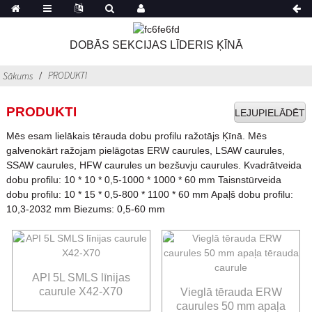
DOBĀS SEKCIJAS LĪDERIS ĶĪNĀ
PRODUKTI
Sākums
PRODUKTI
LEJUPIELĀDĒT
Mēs esam lielākais tērauda dobu profilu ražotājs Ķīnā. Mēs
galvenokārt ražojam pielāgotas ERW caurules, LSAW caurules,
SSAW caurules, HFW caurules un bezšuvju caurules. Kvadrātveida
dobu profilu: 10 * 10 * 0,5-1000 * 1000 * 60 mm Taisnstūrveida
dobu profilu: 10 * 15 * 0,5-800 * 1100 * 60 mm Apaļš dobu profilu:
10,3-2032 mm Biezums: 0,5-60 mm
API 5L SMLS līnijas
caurule X42-X70
Vieglā tērauda ERW
caurules 50 mm apaļa