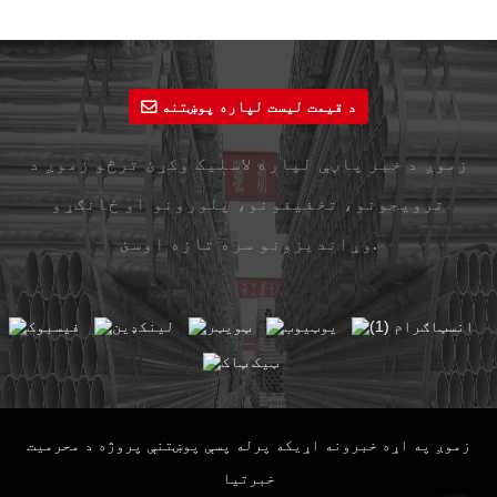
د قیمت لیست لپاره پوښتنه
زموږ د خبر پاڼې لپاره لاسلیک وکړئ ترڅو زموږ د
ترویجونو، تخفیفونو، پلورونو او ځانګړو
وړاندیزونو سره تازه اوسئ.
زموږ په اړه
خبرونه
اړیکه
پرله پسې پوښتنې
پروژه
د محرمیت
خبرتیا