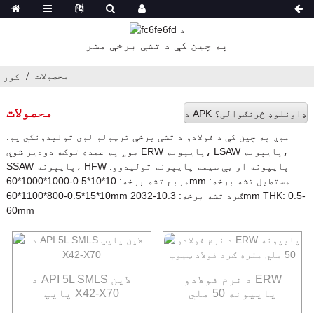
په چین کې د تشې برخې مشر
محصولات
کور
محصولات
د APK ډاونلوډ څرنګوالی؟
موږ په چین کې د فولادو د تشې برخې ترټولو لوی تولیدونکي یو.
موږ په عمده توګه دودیز شوي ERW پایپونه، LSAW پایپونه،
SSAW پایپونه، HFW پایپونه او بې سیمه پایپونه تولیدوو.
مربع تشه برخه: 10*10*0.5-1000*1000*60mm مستطیل تشه برخه:
10*15*0.5-800*1100*60mm ګرد تشه برخه: 10.3-2032mm THK: 0.5-
60mm
د نرم فولادو ERW
د API 5L SMLS لاین
پایپونه 50 ملي
پایپ X42-X70
متره ګرد فولاد ټیوب