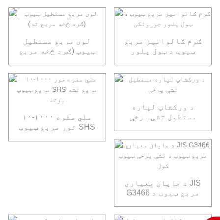
ګرم ګالوانیز مربع
لوی مربع مستطیل
ټیوب د ټول پلور
ټیوب (ګرد څخه مربع
جوړونکی
ته)
د ورکشاپ لپاره
مستطیل تشې برخې
۱۰-۱۰۰۰ ملي متره
تور مربع ټیوب SHS
مربع تشه برخه
د جاپان معیاري JIS
G3466 مربع ټیوب د
تشې برخې ټیوب کول