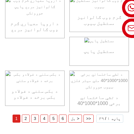
ګرم ډوب ګالوانیز
مستطیل ټیوب
د اروپا معیاري ګرم
ډوب ګالوانیز مربع
پایپ جوړونکی
مستطیل پایپ
د بکس ستنې د فولادو
بکس برخه د فولادو
د تشې ساختماني
ستنې
برخې 1000*1000*40
ملي میتر فلزي ټیوب
جوړونکی
پاڼه ۱ / ۳۹
>>
بل >
6
5
4
3
2
1