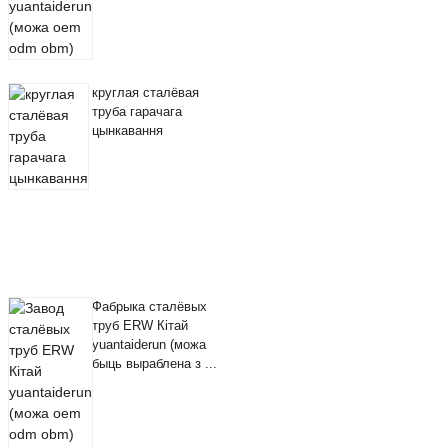
круглая сталёвая
труба гарачага
цынкавання
Фабрыка сталёвых
труб ERW Кітай
yuantaiderun (можа
быць выраблена з ...