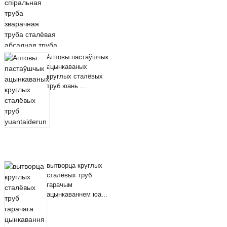
Аптовы пастаўшчык
ацынкаваных
круглых сталёвых
труб юань ...
вытворца круглых
сталёвых труб
гарачым
ацынкаваннем юа...