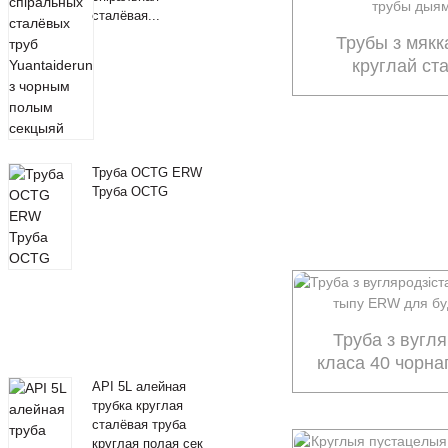
сталёвая...
Трубы з мякк
круглай ст
дыямет
Труба OCTG ERW
Труба OCTG
Труба з вугля
класа 40 чорн
будаўніцт
API 5L алейная
трубка круглая
сталёвая труба
круглая полая сек