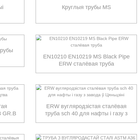
ыі
Круглыя ​​трубы MS
трубы
EN10210 EN10219 MS Black Pipe
ERW сталёвая труба
тая
ERW вугляродзістая сталёвая
3 GR.B
труба sch 40 для нафты і газу з
завода ў Цяньцзіні