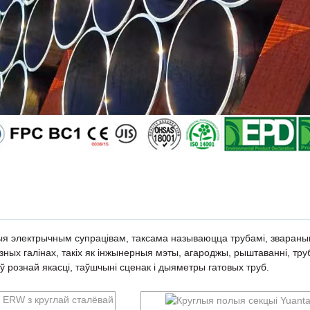
аныя электрычным супрацівам, таксама называюцца трубамі, зваран
ных галінах, такіх як інжынерныя мэты, агароджы, рыштаванні, тру
ў рознай якасці, таўшчыні сценак і дыяметры гатовых труб.