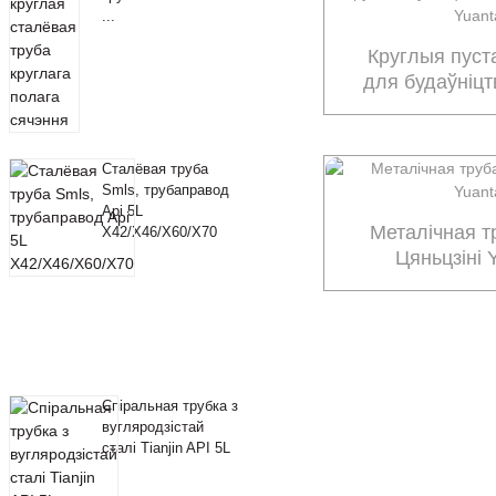
...
Круглыя ​​пус
для будаўніцт
Сталёвая труба
Smls, трубаправод
Api 5L
Металічная т
X42/X46/X60/X70
Цяньцзіні 
Спіральная трубка з
вугляродзістай
сталі Tianjin API 5L