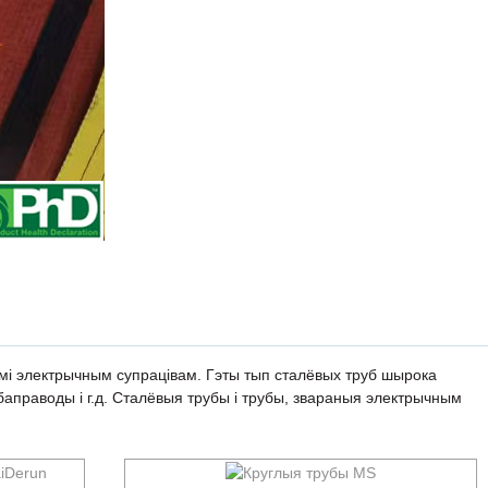
ымі электрычным супрацівам. Гэты тып сталёвых труб шырока
баправоды і г.д. Сталёвыя трубы і трубы, звараныя электрычным