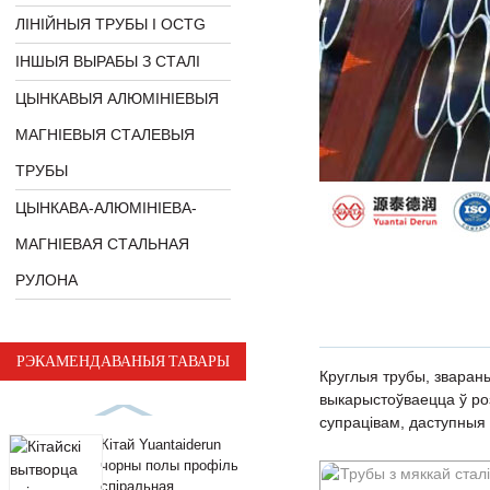
ЛІНІЙНЫЯ ТРУБЫ І OCTG
ІНШЫЯ ВЫРАБЫ З СТАЛІ
ЦЫНКАВЫЯ АЛЮМІНІЕВЫЯ
МАГНІЕВЫЯ СТАЛЕВЫЯ
ТРУБЫ
ЦЫНКАВА-АЛЮМІНІЕВА-
МАГНІЕВАЯ СТАЛЬНАЯ
РУЛОНА
РЭКАМЕНДАВАНЫЯ ТАВАРЫ
Круглыя ​​трубы, звар
выкарыстоўваецца ў роз
супрацівам, даступныя 
Кітай Yuantaiderun
чорны полы профіль
спіральная