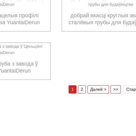
тацелыя профілі
добрай якасці круглыя ​​з
ва YuantaiDerun
сталёвыя трубы для буда
руба з завода ў
YuantaiDerun
1
2
Далей >
>>
Стар