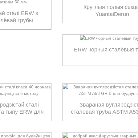
Круглыя ​​полыя секц
ай сталі ERW з
YuantaiDerun
алёвай трубы
рам 50 мм
ERW чорныя сталёвыя 
родзістай сталі
Звараная вугляродзіс
ага тыпу ERW для
сталёвая труба ASTM A5
ва 6 метраў
для будаўніцтва