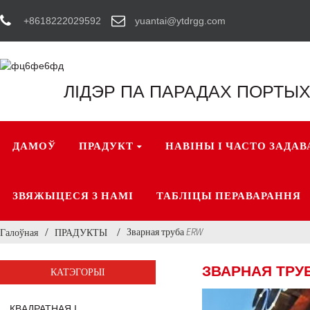
+8618222029592
yuantai@ytdrgg.com
ЛІДЭР ПА ПАРАДАХ ПОРТЫХ
ДАМОЎ
ПРАДУКТ
НАВІНЫ І ЧАСТО ЗАДА
ЗВЯЖЫЦЕСЯ З НАМІ
ТАБЛІЦЫ ПЕРАВАРАННЯ
Зварная труба ERW
Галоўная
ПРАДУКТЫ
ЗВАРНАЯ ТРУ
КАТЭГОРЫІ
КВАДРАТНАЯ І