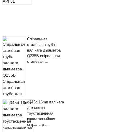
Спіральная
сталёвая труба
вялікага дыяметра
Q235B спіральная
сталёвая ...
q345d 16mn вялікага
дыяметра
тоўстасценная
каналізацыйная
спіраль р ...