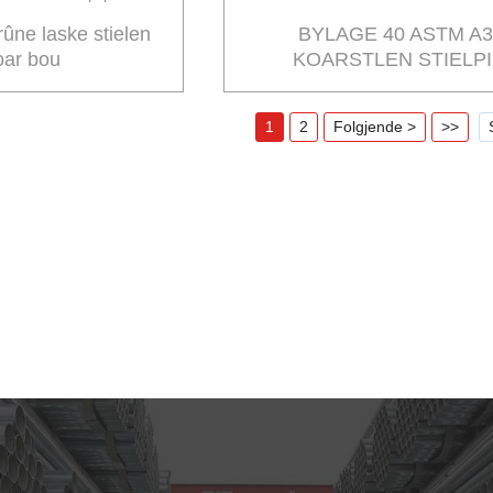
rûne laske stielen
BYLAGE 40 ASTM A3
foar bou
KOARSTLEN STIELPI
1
2
Folgjende >
>>