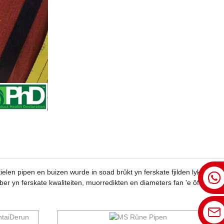
len pipen en buizen wurde in soad brûkt yn ferskate fjilden lykas
ber yn ferskate kwaliteiten, muorredikten en diameters fan 'e ôfmakke