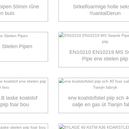
 pipen 50mm rûne
Sirkelfoarmige holle sek
en buis
YuantaiDerun
Stielen Pipen
EN10210 EN10219 MS S
Pipe erw stielen piip
 laske koalstof
erw koalstofstiel piip sch 4
 piip foar bou
oalje en gas út Tianjin f