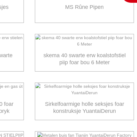
sjes
MS Rûne Pipen
warte
skema 40 swarte erw koalstofstiel
piip foar bou 6 Meter
0 foar
Sirkelfoarmige holle seksjes foar
abryk
konstruksje YuantaiDerun