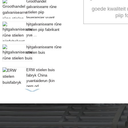
Groothandel
galvanisearre rûne
goede kwaliteit 
stielen piip
piip 
leveransier yuant ...
hjitgalvanisearre rûne
stielen piip fabrikant
yua ...
hjitgalvanisearre rûne
stielen buis
ERW stielen buis
fabryk China
yuantaiderun (kin
oem od ...