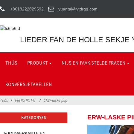
+8618222029592
yuantai@ytdrgg.com
LIEDER FAN DE HOLLE SEKJE 
THÚS
PRODUKT
NIJS EN FAAK STELDE FRAGEN
KONVERSJETABELLEN
ERW-laske piip
Thús
PRODUKTEN
ERW-LASKE PI
KATEGORYEN
FJOUWERKANTE EN