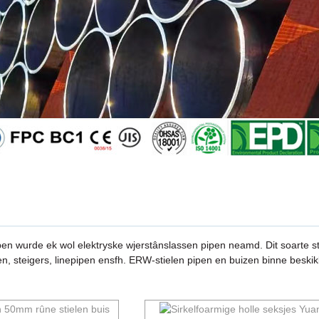
n wurde ek wol elektryske wjerstânslassen pipen neamd. Dit soarte stie
, steigers, linepipen ensfh. ERW-stielen pipen en buizen binne beskik