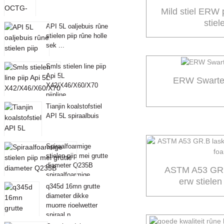
Mild stiel ERW
stiel
API 5L oaljebuis rûne
stielen piip rûne holle
sek ...
Smls stielen line piip
Api 5L
ERW Swarte 
X42/X46/X60/X70
piipline
Tianjin koalstofstiel
API 5L spiraalbuis
Spiraalfoarmige
stielen piip mei grutte
diameter Q235B
ASTM A53 GR.B
spiraalfoarmige
erw stielen
stielen ...
q345d 16mn grutte
diameter dikke
muorre rioelwetter
spiraal p ...