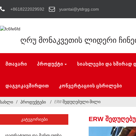
+8618222029592
yuantai@ytdrgg.com
ღრუ მონაკვეთის ლიდერი ჩინე
ᲛᲗᲐᲕᲐᲠᲘ
ᲞᲠᲝᲓᲣᲥᲢᲘ
ᲡᲘᲐᲮᲚᲔᲔᲑᲘ ᲓᲐ ᲮᲨᲘᲠᲐᲓ 
ᲓᲐᲒᲕᲘᲙᲐᲕᲨᲘᲠᲓᲘᲗ
ᲙᲝᲜᲕᲔᲠᲢᲐᲪᲘᲘᲡ ᲪᲮᲠᲘᲚᲔᲑᲘ
ERW შედუღებული მილი
სახლი
პროდუქტები
ERW ᲨᲔᲓᲣᲦᲔᲑ
ᲙᲐᲢᲔᲒᲝᲠᲘᲔᲑᲘ
ᲙᲕᲐᲓᲠᲐᲢᲣᲚᲘ ᲓᲐ ᲛᲐᲠᲗᲙᲣᲗᲮᲐ