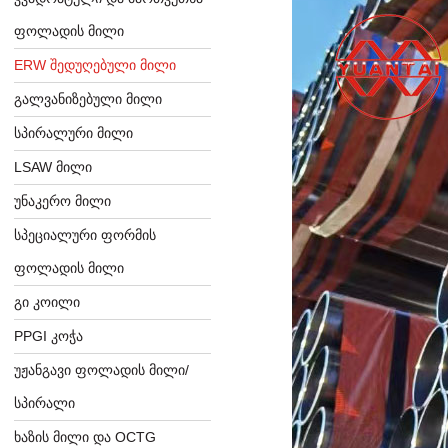
ᲤᲝᲚᲐᲓᲘᲡ ᲛᲘᲚᲘ
ERW ᲨᲔᲓᲣᲦᲔᲑᲣᲚᲘ ᲛᲘᲚᲘ
ᲒᲐᲚᲕᲐᲜᲘᲖᲔᲑᲣᲚᲘ ᲛᲘᲚᲘ
ᲡᲞᲘᲠᲐᲚᲣᲠᲘ ᲛᲘᲚᲘ
LSAW ᲛᲘᲚᲘ
ᲣᲜᲐᲙᲔᲠᲝ ᲛᲘᲚᲘ
ᲡᲞᲔᲪᲘᲐᲚᲣᲠᲘ ᲤᲝᲠᲛᲘᲡ
ᲤᲝᲚᲐᲓᲘᲡ ᲛᲘᲚᲘ
ᲒᲘ ᲙᲝᲘᲚᲘ
PPGI ᲙᲝᲭᲐ
ᲣᲟᲐᲜᲒᲐᲕᲘ ᲤᲝᲚᲐᲓᲘᲡ ᲛᲘᲚᲘ/
ᲡᲞᲘᲠᲐᲚᲘ
ᲮᲐᲖᲘᲡ ᲛᲘᲚᲘ ᲓᲐ OCTG