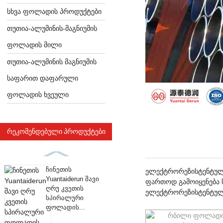
ᲡᲮᲕᲐ ᲤᲝᲚᲐᲓᲘᲡ ᲞᲠᲝᲓᲣᲥᲢᲔᲑᲘ
ᲗᲣᲗᲘᲐ-ᲐᲚᲣᲛᲘᲜᲘᲡ-ᲛᲐᲒᲜᲘᲣᲛᲘᲡ
ᲤᲝᲚᲐᲓᲘᲡ ᲛᲘᲚᲘ
ᲗᲣᲗᲘᲐ-ᲐᲚᲣᲛᲘᲜᲘᲡ ᲛᲐᲒᲜᲘᲣᲛᲘᲡ
ᲡᲐᲤᲐᲠᲘᲗ ᲓᲐᲤᲐᲠᲣᲚᲘ
ᲤᲝᲚᲐᲓᲘᲡ ᲮᲕᲔᲣᲚᲘ
ᲠᲔᲙᲝᲛᲔᲜᲓᲔᲑᲣᲚᲘ ᲞᲠᲝᲓᲣᲥᲢᲔᲑᲘ
ჩინეთის
ელექტრორეზისტენტული
Yuantaiderun შავი
ფართოდ გამოიყენება ს
ღრუ კვეთის
ელექტრორეზისტენტული
სპირალური
ფოლადის...