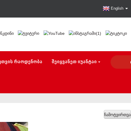
English
ᲣᲗᲕᲘᲡ ᲠᲐᲝᲓᲔᲜᲝᲑᲐ
ᲨᲔᲘᲧᲕᲐᲜᲔᲗ ᲘᲣᲐᲜᲢᲐᲘ
ჩამოტვირთვა