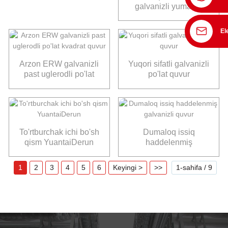
galvanizli yumaloq
quvur
El
Arzon ERW galvanizli
Yuqori sifatli galvanizli
past uglerodli po'lat
po'lat quvur
kvadrat quvur
To'rtburchak ichi bo'sh
Dumaloq issiq
qism YuantaiDerun
haddelenmiş
galvanizli quvur
1
2
3
4
5
6
Keyingi >
>>
1-sahifa / 9