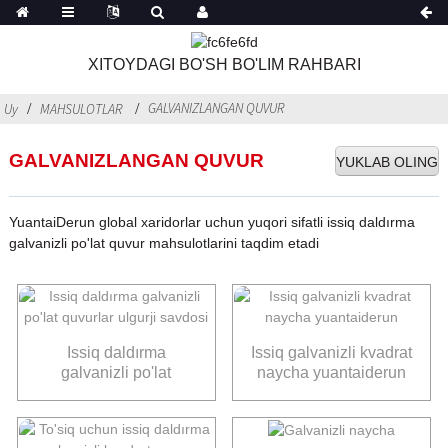
XITOYDAGI BO'SH BO'LIM RAHBARI
GALVANIZLANGAN QUVUR
Uy
MAHSULOTLAR
GALVANIZLANGAN QUVUR
YUKLAB OLING
YuantaiDerun global xaridorlar uchun yuqori sifatli issiq daldırma
galvanizli po'lat quvur mahsulotlarini taqdim etadi
Issiq daldırma
Issiq galvanizli kvadrat
galvanizli po'lat
naycha yuantaiderun
quvurlar ulgurji
savdosi