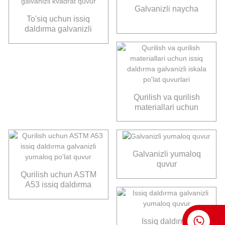
Galvanizli naycha
To'siq uchun issiq
daldırma galvanizli
kvadrat quvur
Qurilish va qurilish
materiallari uchun
issiq daldırma
galvanizli iskala po'lat
quvurlari
Galvanizli yumaloq
quvur
Qurilish uchun ASTM
A53 issiq daldırma
galvanizli yumaloq
po'lat quvur
Issiq daldırma