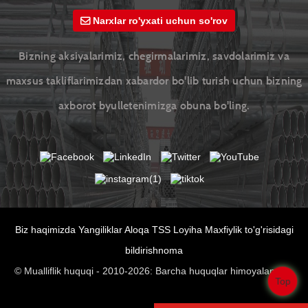
Narxlar ro'yxati uchun so'rov
Bizning aksiyalarimiz, chegirmalarimiz, savdolarimiz va
maxsus takliflarimizdan xabardor bo'lib turish uchun bizning
axborot byulletenimizga obuna bo'ling.
Biz haqimizda
Yangiliklar
Aloqa
TSS
Loyiha
Maxfiylik to'g'risidagi
bildirishnoma
© Mualliflik huquqi - 2010-2026: Barcha huquqlar himoyalangan.
Top