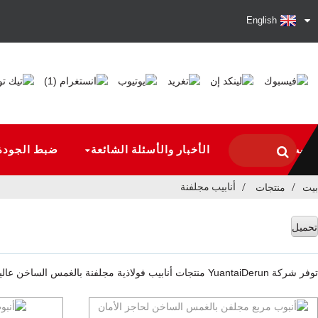
English
بيت
منتج
الأخبار والأسئلة الشائعة
ضبط الجودة
أنابيب مجلفنة
بيت
منتجات
تحميل
توفر شركة YuantaiDerun منتجات أنابيب فولاذية مجلفنة بالغمس الساخن عالية الجودة للمشترين العالميين.