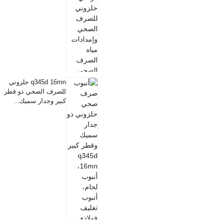
q345d 16mn حلزوني
للصرف الصحي ذو قطر
كبير وجدار سميك...