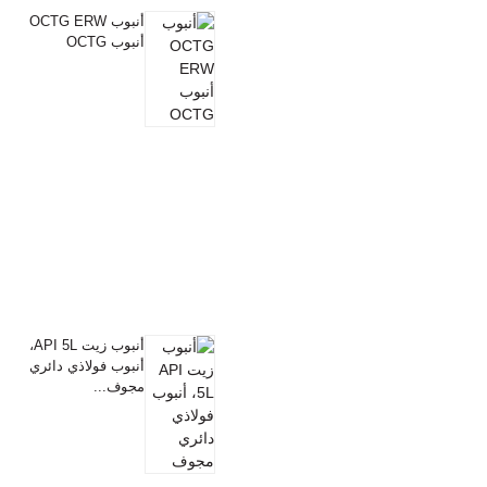
أنبوب OCTG ERW
أنبوب OCTG
أنبوب زيت API 5L،
أنبوب فولاذي دائري
مجوف...