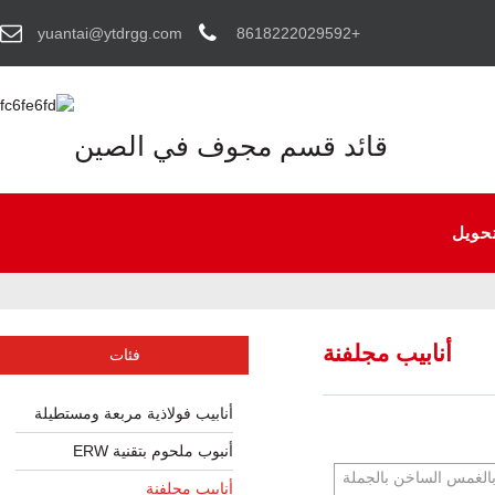
yuantai@ytdrgg.com
+8618222029592
قائد قسم مجوف في الصين
حويل
أنابيب مجلفنة
فئات
أنابيب فولاذية مربعة ومستطيلة
أنبوب ملحوم بتقنية ERW
أنابيب مجلفنة