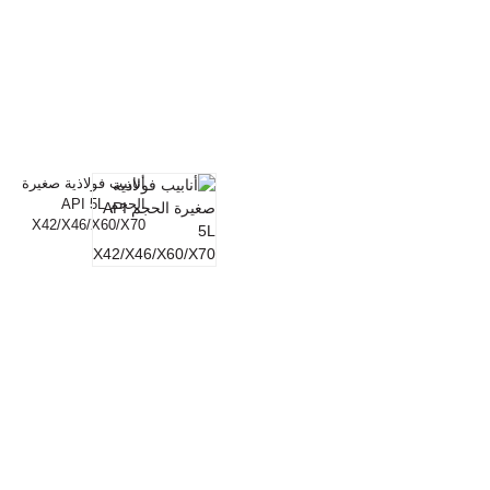
أنابيب فولاذية صغيرة
الحجم API 5L
X42/X46/X60/X70