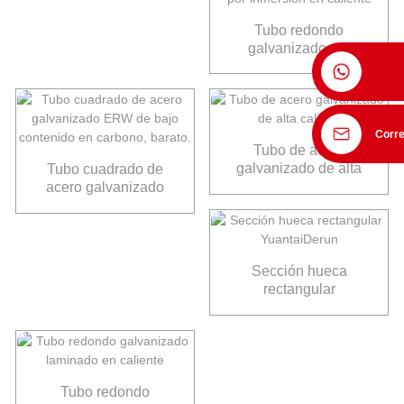
para construcción
Tubo redondo
galvanizado por
inmersión en caliente
Corre
Tubo de acero
galvanizado de alta
Tubo cuadrado de
calidad
acero galvanizado
ERW de bajo
contenido en carbono,
barato.
Sección hueca
rectangular
YuantaiDerun
Tubo redondo