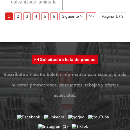
galvanizado laminado
en caliente
1
2
3
4
5
6
Siguiente >
>>
Página 1 / 9
Solicitud de lista de precios
Suscríbete a nuestro boletín informativo para estar al día de
nuestras promociones, descuentos, rebajas y ofertas
especiales.