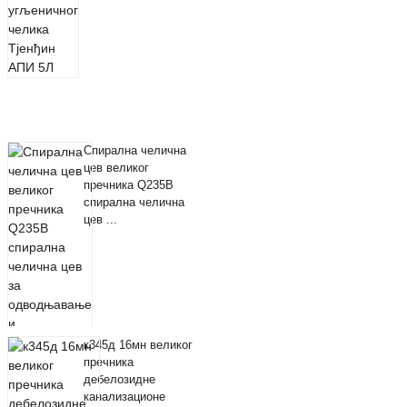
Спирална челична
цев великог
пречника Q235B
спирална челична
цев ...
к345д 16мн великог
пречника
дебелозидне
канализационе