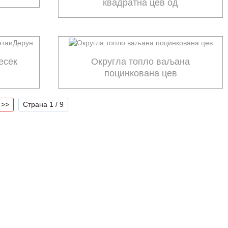
квадратна цев од
нискоугљеничног челика
есек
Округла топло ваљана
поцинкована цев
>>
Страна 1 / 9