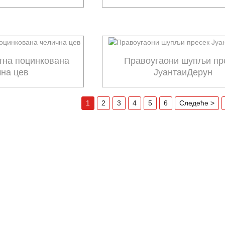
тна поцинкована
Правоугаони шупљи пр
чна цев
ЈуантаиДерун
1
2
3
4
5
6
Следеће >