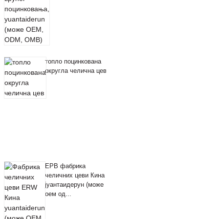
топло поцинкована
округла челична цев
ЕРВ фабрика
челичних цеви Кина
јуантаидерун (може
оем од...