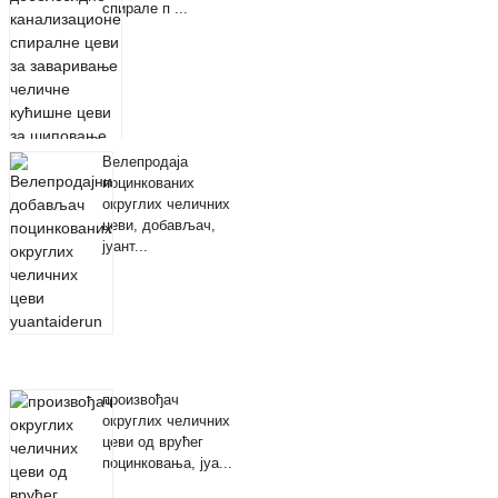
спирале п ​​...
Велепродаја
поцинкованих
округлих челичних
цеви, добављач,
јуант...
произвођач
округлих челичних
цеви од врућег
поцинковања, јуа...