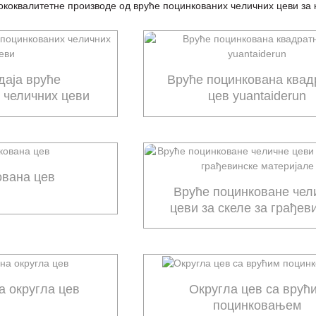
ококвалитетне производе од вруће поцинкованих челичних цеви за
даја вруће
Вруће поцинкована квад
 челичних цеви
цев yuantaiderun
ована цев
Вруће поцинковане чел
цеви за скеле за грађев
материјале
а округла цев
Округла цев са врућ
поцинковањем