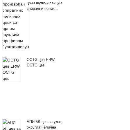
црни шупљи секција
спирални челик...
OCTG цев ERW
OCTG цев
АПИ 5Л цев за уље,
округла челична