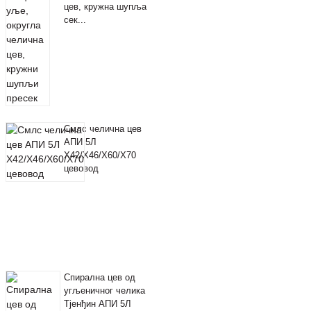
цев, кружна шупља
сек...
Смлс челична цев
АПИ 5Л
X42/X46/X60/X70
цевовод
Спирална цев од
угљеничног челика
Тјенђин АПИ 5Л