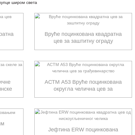
 купце широм света
ратна
Вруће поцинкована квадратна
цев за заштитну ограду
ичне
АСТМ А53 Вруће поцинкована
инске
округла челична цев за
грађевинарство
им
Јефтина ERW поцинкована