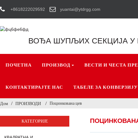
+8618222029592
yuantai@ytdrgg.com
ВОЂА ШУПЉИХ СЕКЦИЈА У
ПОЧЕТНА
ПРОИЗВОД
ВЕСТИ И ЧЕСТА ПР
КОНТАКТИРАЈТЕ НАС
ТАБЕЛЕ ЗА КОНВЕРЗИЈУ
Поцинкована цев
Дом
ПРОИЗВОДИ
ПОЦИНКОВАН
КАТЕГОРИЈЕ
КВАДРАТНА И