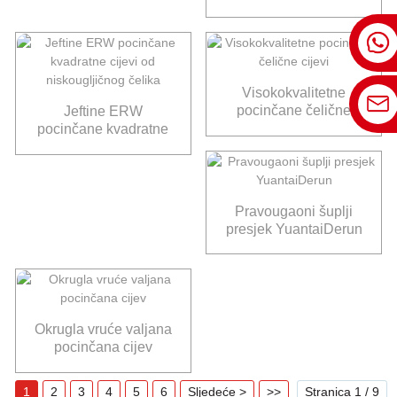
Visokokvalitetne
pocinčane čelične
Jeftine ERW
cijevi
pocinčane kvadratne
cijevi od
niskougljičnog čelika
Pravougaoni šuplji
presjek YuantaiDerun
Okrugla vruće valjana
pocinčana cijev
1
2
3
4
5
6
Sljedeće >
>>
Stranica 1 / 9