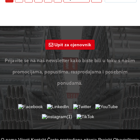
Upit za cjenovnik
Prijavite se na naš newsletter kako biste bili u toku s našim
promocijama, popustima, rasprodajama i posebnim
ponudama.
O nama
Vijesti
Kontakt
Često postavljana pitanja
Projekt
Obavještenje