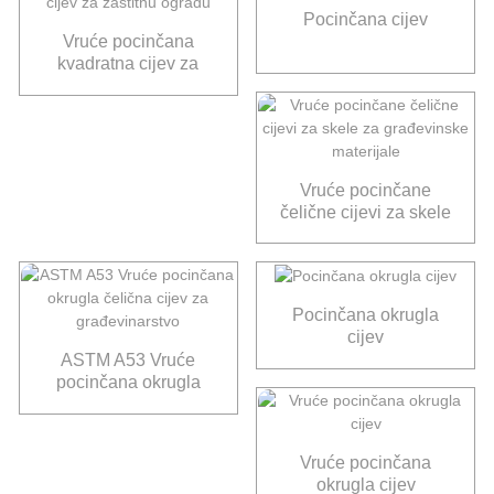
Pocinčana cijev
Vruće pocinčana
kvadratna cijev za
zaštitnu ogradu
Vruće pocinčane
čelične cijevi za skele
za građevinske
materijale
Pocinčana okrugla
cijev
ASTM A53 Vruće
pocinčana okrugla
čelična cijev za
građevinarstvo
Vruće pocinčana
okrugla cijev