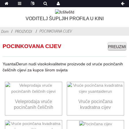
VODITELJ ŠUPLJIH PROFILA U KINI
POCINKOVANA CIJEV
Dom
PROIZVODI
POCINKOVANA CIJEV
PREUZMI
YuantaiDerun nudi visokokvalitetne proizvode od vruće pocinčanih
čeličnih cijevi za kupce širom svijeta
Veleprodaja vruće
Vruće pocinčana
pocinčanih čeličnih
kvadratna cijev
cijevi
yuantaiderun