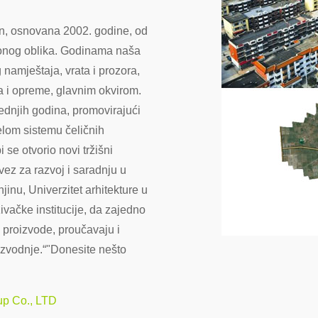
run, osnovana 2002. godine, od
gaonog oblika. Godinama naša
 namještaja, vrata i prozora,
 i opreme, glavnim okvirom.
ednjih godina, promovirajući
elom sistemu čeličnih
 se otvorio novi tržišni
vez za razvoj i saradnju u
anjinu, Univerzitet arhitekture u
živačke institucije, da zajedno
o proizvode, proučavaju i
izvodnje.“
"Donesite nešto
up Co., LTD