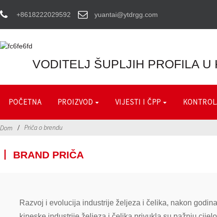
+8618222029592
yuantai@ytdrgg.com
VODITELJ ŠUPLJIH PROFILA U 
POČETNA
PROIZVOD
VIJESTI I ČPP
KONTROLA
Priča o brendu
Dom
丨 BRAND PRIČA
Razvoj i evolucija industrije željeza i čelika, nakon god
kineske industrije željeza i čelika privukla su pažnju cije