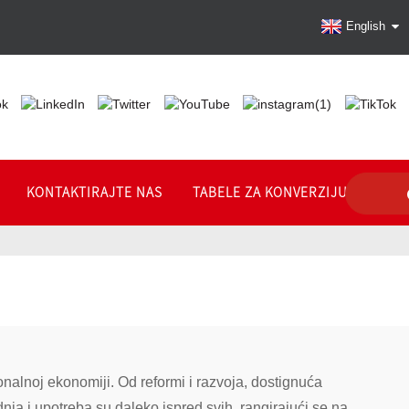
English
KONTAKTIRAJTE NAS
TABELE ZA KONVERZIJU
nalnoj ekonomiji. Od reformi i razvoja, dostignuća
dnja i upotreba su daleko ispred svih, rangirajući se na