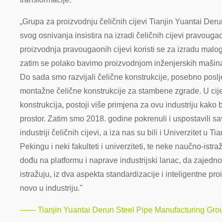
„Grupa za proizvodnju čeličnih cijevi Tianjin Yuantai De
svog osnivanja insistira na izradi čeličnih cijevi pravou
proizvodnja pravougaonih cijevi koristi se za izradu malog
zatim se polako bavimo proizvodnjom inženjerskih mašina
Do sada smo razvijali čelične konstrukcije, posebno poslj
montažne čelične konstrukcije za stambene zgrade. U cij
konstrukcija, postoji više primjena za ovu industriju kako bi
prostor. Zatim smo 2018. godine pokrenuli i uspostavili sa
industriji čeličnih cijevi, a iza nas su bili i Univerzitet u Ti
Pekingu i neki fakulteti i univerziteti, te neke naučno-istra
dođu na platformu i naprave industrijski lanac, da zajedn
istražuju, iz dva aspekta standardizacije i inteligentne pro
novo u industriju."
—— Tianjin Yuantai Derun Steel Pipe Manufacturing Gro