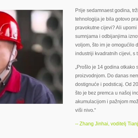
Prije sedamnaest godina, tržiš
tehnologija je bila gotovo pra
pravokutne cijevi? Ali uporni 
sumnjama i odbijanjima iznov
voljom, što im je omogućil
industriji kvadratnih cijevi,
„Prošlo je 14 godina otkako
proizvodnjom. Do danas nema
dostignuće i podsticaj. Od 20
što je bez premca u našoj in
akumulacijom i pažnjom može
viši nivo.“
-- Zhang Jinhai, voditelj Tia