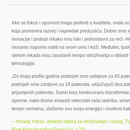
Ako se fokus i upornost mogu profiniti u kvalitetu, onda su 
koja promovira razvoj i napredak preduzeća. Dobro smo s
inovacije i proboji nikako nisu laki i jednostavni za reći. A
moramo naporno raditi na svom umu i koži. Međutim, ljudi 
vjerom nikada nisu zaustavili tempo istraživanja u oblasti 
tehnologije.
„Do kraja prošle godine podnijeli smo zahtjeve za 43 pat
podnijeli smo zahtjeve za 18 patenata, uključujući dva pa
prijavljenih patenata. Samo kroz kontinuiranu transformac
opreme, kako bismo smanjili intenzitet rada radnika, smanji
tempo vremena, ulažemo svu svoju energiju i mudrost kako
—Huang Yalian, direktor odjela za istraživanje i razvoj, T
Pipe Manufacturing Group Co., LTD