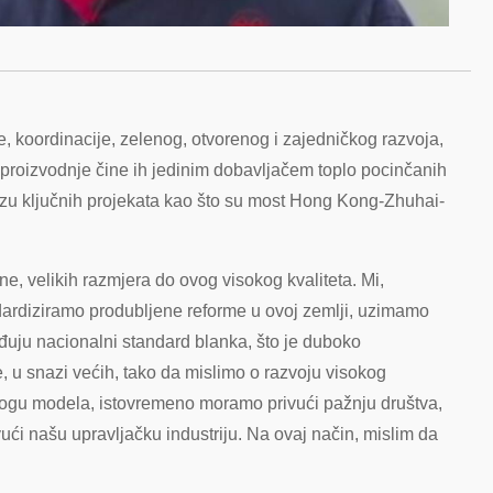
e, koordinacije, zelenog, otvorenog i zajedničkog razvoja,
 proizvodnje čine ih jedinim dobavljačem toplo pocinčanih
u nizu ključnih projekata kao što su most Hong Kong-Zhuhai-
e, velikih razmjera do ovog visokog kvaliteta. Mi,
andardiziramo produbljene reforme u ovoj zemlji, uzimamo
ađuju nacionalni standard blanka, što je duboko
 snazi ​​​​većih, tako da mislimo o razvoju visokog
 ulogu modela, istovremeno moramo privući pažnju društva,
vući našu upravljačku industriju. Na ovaj način, mislim da