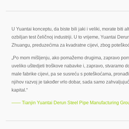
U Yuantai konceptu, da biste bili jaki i veliki, morate biti al
ozbiljan test čeličnoj industriji. U to vrijeme, Yuantai Deru
Zhuangu, preduzećima za kvadratne cijevi, zbog poteškoća
„Po mom mišljenju, ako pomažemo drugima, zapravo pomaže
uveliko uštedjeti troškove nabavke i, zapravo, stvaramo d
male fabrike cijevi, pa se susreću s poteškoćama, prona
njihov razvoj je također vrlo dobar, sada samo zahvaljuj
kapital.“
—— Tianjin Yuantai Derun Steel Pipe Manufacturing Gro