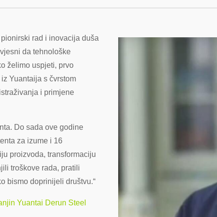
pionirski rad i inovacija duša
vjesni da tehnološke
ko želimo uspjeti, prvo
iz Yuantaija s čvrstom
istraživanja i primjene
enta. Do sada ove godine
tenta za izume i 16
iju proizvoda, transformaciju
li troškove rada, pratili
 bismo doprinijeli društvu.“
ianjin Yuantai Derun Steel