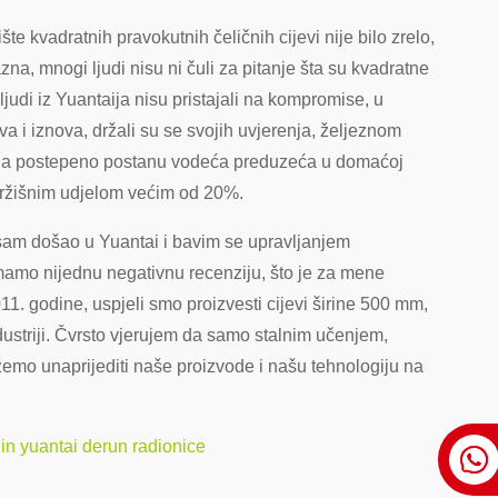
te kvadratnih pravokutnih čeličnih cijevi nije bilo zrelo,
zna, mnogi ljudi nisu ni čuli za pitanje šta su kvadratne
ljudi iz Yuantaija nisu pristajali na kompromise, u
a i iznova, držali su se svojih uvjerenja, željeznom
o da postepeno postanu vodeća preduzeća u domaćoj
 s tržišnim udjelom većim od 20%.
 sam došao u Yuantai i bavim se upravljanjem
mo nijednu negativnu recenziju, što je za mene
11. godine, uspjeli smo proizvesti cijevi širine 500 mm,
dustriji. Čvrsto vjerujem da samo stalnim učenjem,
mo unaprijediti naše proizvode i našu tehnologiju na
njin yuantai derun radionice