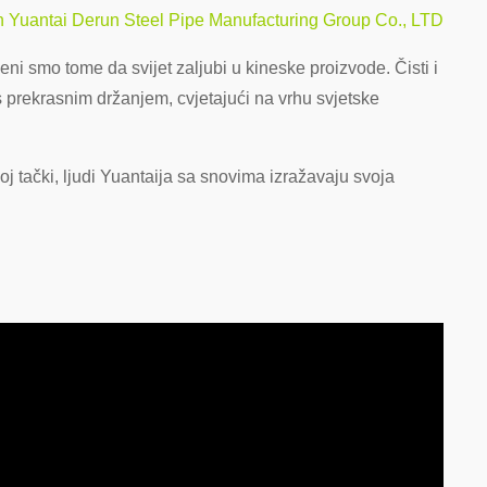
jin Yuantai Derun Steel Pipe Manufacturing Group Co., LTD
eni smo tome da svijet zaljubi u kineske proizvode. Čisti i
s prekrasnim držanjem, cvjetajući na vrhu svjetske
noj tački, ljudi Yuantaija sa snovima izražavaju svoja