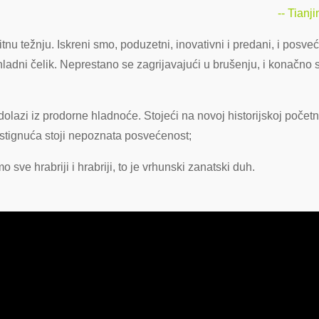
-- Tian
nu težnju. Iskreni smo, poduzetni, inovativni i predani, i posveć
ladni čelik. Neprestano se zagrijavajući u brušenju, i konačno 
e dolazi iz prodorne hladnoće. Stojeći na novoj historijskoj počet
ostignuća stoji nepoznata posvećenost;
o sve hrabriji i hrabriji, to je vrhunski zanatski duh.