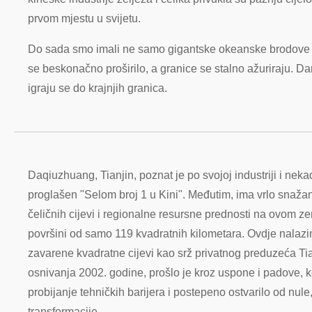
prvom mjestu u svijetu.
Do sada smo imali ne samo gigantske okeanske brodove koj
se beskonačno proširilo, a granice se stalno ažuriraju. Da
igraju se do krajnjih granica.
Daqiuzhuang, Tianjin, poznat je po svojoj industriji i nekad
proglašen "Selom broj 1 u Kini". Međutim, ima vrlo snažan
čeličnih cijevi i regionalne resursne prednosti na ovom zem
površini od samo 119 kvadratnih kilometara. Ovdje nalaz
zavarene kvadratne cijevi kao srž privatnog preduzeća Ti
osnivanja 2002. godine, prošlo je kroz uspone i padove, k
probijanje tehničkih barijera i postepeno ostvarilo od nul
transformacije.