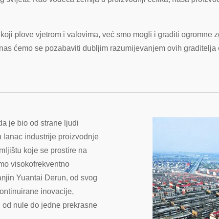
i plove vjetrom i valovima, već smo mogli i graditi ogromne zg
nas ćemo se pozabaviti dubljim razumijevanjem ovih graditelja če
a je bio od strane ljudi
 lanac industrije proizvodnje
ljištu koje se prostire na
imo visokofrekventno
anjin Yuantai Derun, od svog
ontinuirane inovacije,
e, od nule do jedne prekrasne