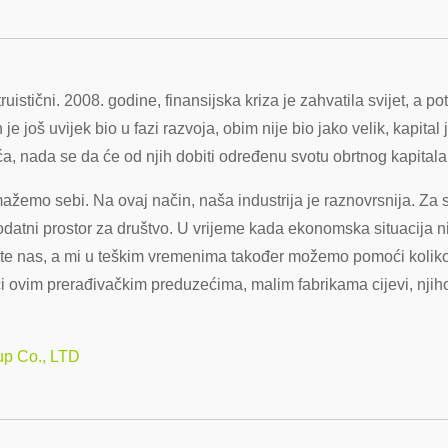
truistični. 2008. godine, finansijska kriza je zahvatila svijet, a po
n je još uvijek bio u fazi razvoja, obim nije bio jako velik, kapita
, nada se da će od njih dobiti određenu svotu obrtnog kapitala
mo sebi. Na ovaj način, naša industrija je raznovrsnija. Za 
odatni prostor za društvo. U vrijeme kada ekonomska situacija n
đite nas, a mi u teškim vremenima također možemo pomoći kolik
ući ovim prerađivačkim preduzećima, malim fabrikama cijevi, nji
up Co., LTD