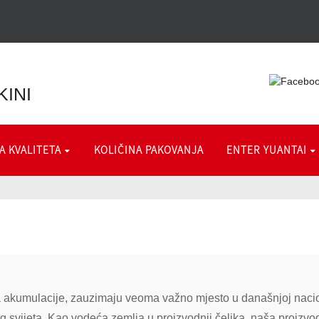
KINI
 KVALITETA
KOLIČINA PAKOVANJA
ENTER YUANTAI
ina akumulacije, zauzimaju veoma važno mjesto u današnjoj nacio
log svijeta. Kao vodeća zemlja u proizvodnji čelika, naša proizvo