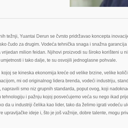
ih težnji, Yuantai Derun se čvrsto pridržavao koncepta inovacij
rijsko čudo za drugim. Vodeća tehnička snaga i snažna garancija
ta vrijedan milion feidan. Njihovi proizvodi su široko korišteni 
mjetnosti i tako dalje, te su osvojili jednoglasne pohvale.
ojoj se kineska ekonomija kreće od velike brzine, velike količin
macijom, mi od originalnog lidera brenda, vodeći industriju, st
u, napravili smo niz grupnih standarda, poput ovog, koji nadokn
tehnologiju i pažnju kojoj posvećujemo veća su nego ikad prije, u
o da u industriji čelika kao lider, tako da želimo igrati vodeću
 upravljačke ideje i, što je još važnije, dobre talente, mogu pri