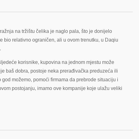
tražnja na tržištu čelika je naglo pala, što je donijelo
l je bio relativno ograničen, ali u ovom trenutku, u Daqiu
.
sljedeće korisnike, kupovina na jednom mjestu može
ije baš dobra, postoje neka prerađivačka preduzeća ili
o god možemo, pomoći firmama da prebrode situaciju i
hovom postojanju, imamo ove kompanije koje ulažu veliki