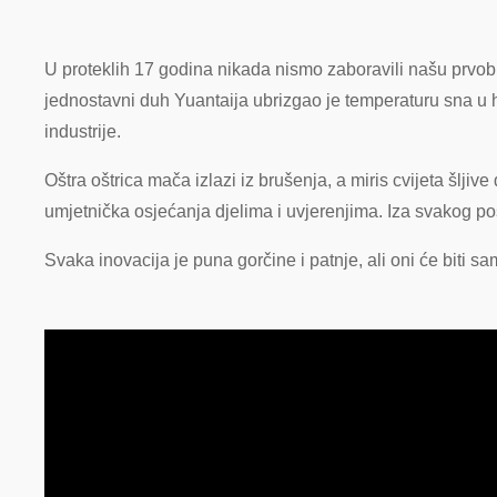
U proteklih 17 godina nikada nismo zaboravili našu prvobit
jednostavni duh Yuantaija ubrizgao je temperaturu sna u h
industrije.
Oštra oštrica mača izlazi iz brušenja, a miris cvijeta šljiv
umjetnička osjećanja djelima i uvjerenjima. Iza svakog p
Svaka inovacija je puna gorčine i patnje, ali oni će biti sam