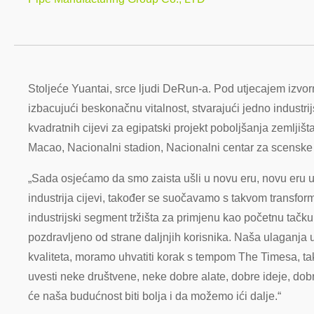
Stoljeće Yuantai, srce ljudi DeRun-a. Pod utjecajem izvorn
izbacujući beskonačnu vitalnost, stvarajući jedno indust
kvadratnih cijevi za egipatski projekt poboljšanja zemljiš
Macao, Nacionalni stadion, Nacionalni centar za scenske u
„Sada osjećamo da smo zaista ušli u novu eru, novu eru u k
industrija cijevi, također se suočavamo s takvom transfor
industrijski segment tržišta za primjenu kao početnu tačk
pozdravljeno od strane daljnjih korisnika. Naša ulaganja u 
kvaliteta, moramo uhvatiti korak s tempom The Timesa, tak
uvesti neke društvene, neke dobre alate, dobre ideje, dobre
će naša budućnost biti bolja i da možemo ići dalje.“