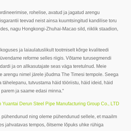
rdineerimise, rohelise, avatud ja jagatud arengu
isgarantii teevad neist ainsa kuumtsingitud kandilise toru
ides, nagu Hongkongi-Zhuhai-Macao sild, riiklik staadion,
guses ja laiaulatuslikult tootmiselt kõrge kvaliteedi
ja süvendame reforme selles riigis. Võtame turusegmendi
dardi ja on allkasutajate seas väga teretulnud. Meie
se arengu nimel järele jõudma The Timesi tempole. Seega
tähelepanu, tutvustama häid tööriistu, häid ideid, häid
vik parem ja saame edasi minna.“
jin Yuantai Derun Steel Pipe Manufacturing Group Co., LTD
ja pühendunud ning oleme pühendunud sellele, et maailm
es jahvatavas tempos, õitseme lõpuks uhke rühiga