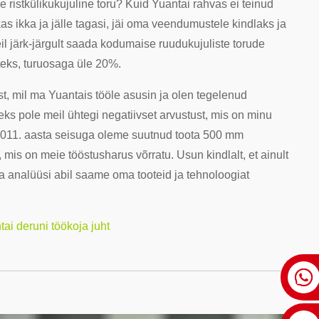
 ristkülikukujuline toru? Kuid Yuantai rahvas ei teinud
kas ikka ja jälle tagasi, jäi oma veendumustele kindlaks ja
neil järk-järgult saada kodumaise ruudukujuliste torude
eteks, turuosaga üle 20%.
, mil ma Yuantais tööle asusin ja olen tegelenud
ks pole meil ühtegi negatiivset arvustust, mis on minu
 2011. aasta seisuga oleme suutnud toota 500 mm
mis on meie tööstusharus võrratu. Usun kindlalt, et ainult
a analüüsi abil saame oma tooteid ja tehnoloogiat
tai deruni töökoja juht