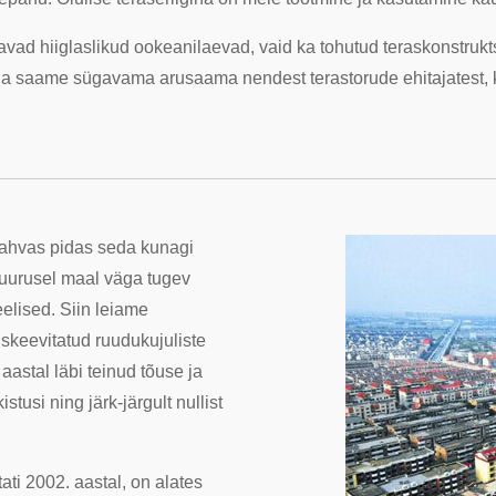
etavad hiiglaslikud ookeanilaevad, vaid ka tohutud teraskonstru
 ja saame sügavama arusaama nendest terastorude ehitajatest, 
rahvas pidas seda kunagi
 suurusel maal väga tugev
eelised. Siin leiame
skeevitatud ruudukujuliste
aastal läbi teinud tõuse ja
stusi ning järk-järgult nullist
ati 2002. aastal, on alates