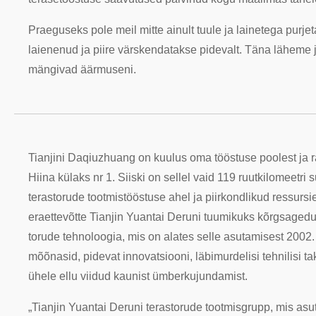
Praeguseks pole meil mitte ainult tuule ja lainetega purj
laienenud ja piire värskendatakse pidevalt. Täna läheme
mängivad äärmuseni.
Tianjini Daqiuzhuang on kuulus oma tööstuse poolest ja 
Hiina külaks nr 1. Siiski on sellel vaid 119 ruutkilomeetri
terastorude tootmistööstuse ahel ja piirkondlikud ressursi
eraettevõtte Tianjin Yuantai Deruni tuumikuks kõrgsagedu
torude tehnoloogia, mis on alates selle asutamisest 2002. 
mõõnasid, pidevat innovatsiooni, läbimurdelisi tehnilisi taki
ühele ellu viidud kaunist ümberkujundamist.
„Tianjin Yuantai Deruni terastorude tootmisgrupp, mis asut