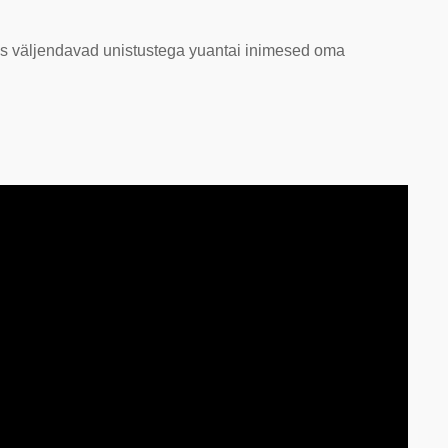
tes väljendavad unistustega yuantai inimesed oma