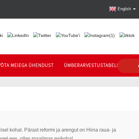
English
VÕTA MEIEGA ÜHENDUST
ÜMBERARVESTUSTABELID
l kohal. Pärast reformi ja arengut on Hiina raua- ja
gel ees, olles maailmas esikohal.