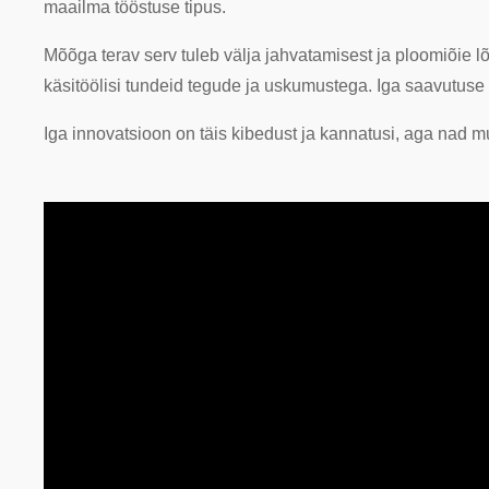
maailma tööstuse tipus.
Mõõga terav serv tuleb välja jahvatamisest ja ploomiõie 
käsitöölisi tundeid tegude ja uskumustega. Iga saavutu
Iga innovatsioon on täis kibedust ja kannatusi, aga nad 