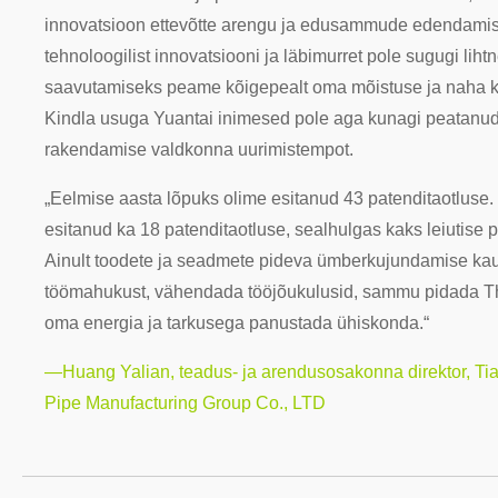
innovatsioon ettevõtte arengu ja edusammude edendamise
tehnoloogilist innovatsiooni ja läbimurret pole sugugi lihtn
saavutamiseks peame kõigepealt oma mõistuse ja naha ka
Kindla usuga Yuantai inimesed pole aga kunagi peatanud
rakendamise valdkonna uurimistempot.
„Eelmise aasta lõpuks olime esitanud 43 patenditaotluse.
esitanud ka 18 patenditaotluse, sealhulgas kaks leiutise pa
Ainult toodete ja seadmete pideva ümberkujundamise kau
töömahukust, vähendada tööjõukulusid, sammu pidada T
oma energia ja tarkusega panustada ühiskonda.“
—Huang Yalian, teadus- ja arendusosakonna direktor, Tia
Pipe Manufacturing Group Co., LTD