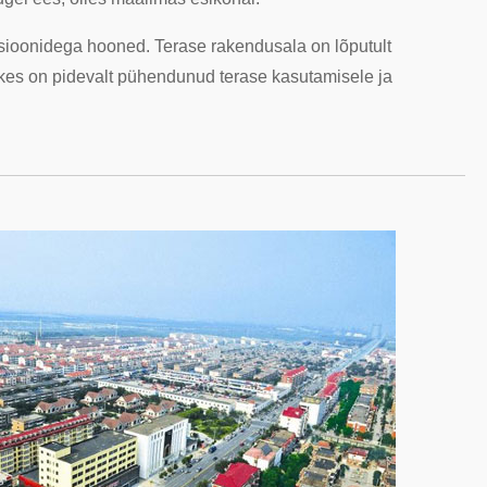
ktsioonidega hooned. Terase rakendusala on lõputult
kes on pidevalt pühendunud terase kasutamisele ja