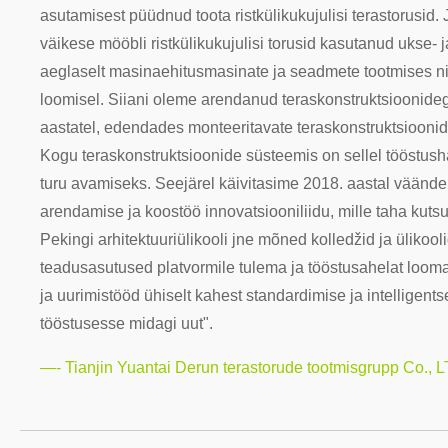
asutamisest püüdnud toota ristkülikukujulisi terastorusid
väikese mööbli ristkülikukujulisi torusid kasutanud ukse-
aeglaselt masinaehitusmasinate ja seadmete tootmises n
loomisel. Siiani oleme arendanud teraskonstruktsioonidega
aastatel, edendades monteeritavate teraskonstruktsiooni
Kogu teraskonstruktsioonide süsteemis on sellel tööstus
turu avamiseks. Seejärel käivitasime 2018. aastal vään
arendamise ja koostöö innovatsiooniliidu, mille taha kutsus
Pekingi arhitektuuriülikooli jne mõned kolledžid ja ülikoo
teadusasutused platvormile tulema ja tööstusahelat looma,
ja uurimistööd ühiselt kahest standardimise ja intelligents
tööstusesse midagi uut".
—- Tianjin Yuantai Derun terastorude tootmisgrupp Co., 