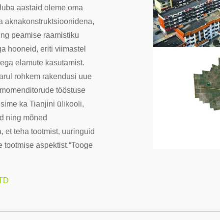
. Juba aastaid oleme oma
 ja aknakonstruktsioonidena,
ing peamise raamistiku
 hooneid, eriti viimastel
dega elamute kasutamist.
harul rohkem rakendusi uue
demomenditorude tööstuse
ime ka Tianjini ülikooli,
lid ning mõned
 et teha tootmist, uuringuid
e tootmise aspektist.“
Tooge
LTD