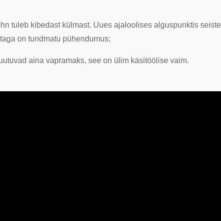
lõhn tuleb kibedast külmast. Uues ajaloolises alguspunktis seis
se taga on tundmatu pühendumus;
muutuvad aina vapramaks, see on ülim käsitöölise vaim.