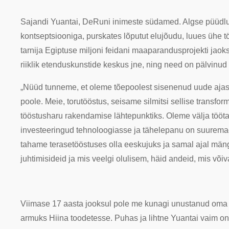
Sajandi Yuantai, DeRuni inimeste südamed. Algse püüdluse
kontseptsiooniga, purskates lõputut elujõudu, luues ühe töö
tarnija Egiptuse miljoni feidani maaparandusprojekti jaok
riiklik etenduskunstide keskus jne, ning need on pälvinud
„Nüüd tunneme, et oleme tõepoolest sisenenud uude ajastus
poole. Meie, torutööstus, seisame silmitsi sellise transfo
tööstusharu rakendamise lähtepunktiks. Oleme välja töötan
investeeringud tehnoloogiasse ja tähelepanu on suuremad
tahame terasetööstuses olla eeskujuks ja samal ajal mängi
juhtimisideid ja mis veelgi olulisem, häid andeid, mis võiv
Viimase 17 aasta jooksul pole me kunagi unustanud oma 
armuks Hiina toodetesse. Puhas ja lihtne Yuantai vaim 