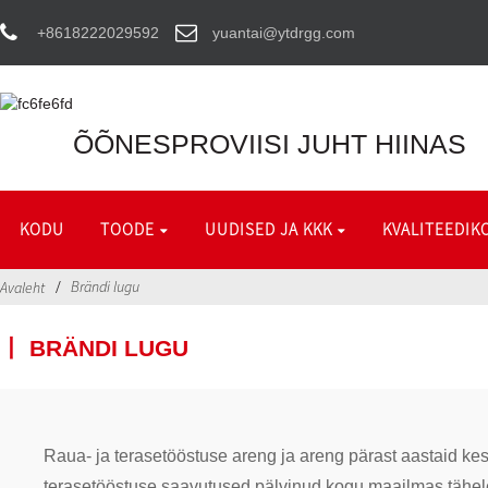
+8618222029592
yuantai@ytdrgg.com
ÕÕNESPROVIISI JUHT HIINAS
KODU
TOODE
UUDISED JA KKK
KVALITEEDIK
Brändi lugu
Avaleht
丨 BRÄNDI LUGU
Raua- ja terasetööstuse areng ja areng pärast aastaid ke
terasetööstuse saavutused pälvinud kogu maailmas tähele