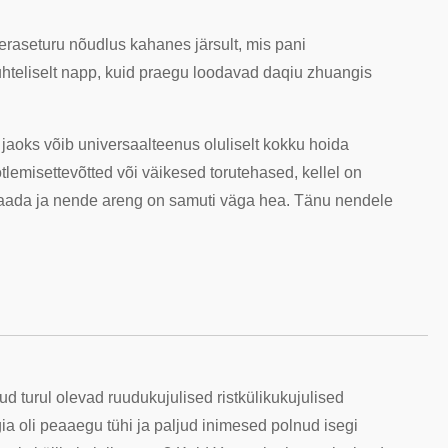
teraseturu nõudlus kahanes järsult, mis pani
 suhteliselt napp, kuid praegu loodavad daqiu zhuangis
 jaoks võib universaalteenus oluliselt kokku hoida
emisettevõtted või väikesed torutehased, kellel on
bi saada ja nende areng on samuti väga hea. Tänu nendele
nud turul olevad ruudukujulised ristkülikukujulised
ia oli peaaegu tühi ja paljud inimesed polnud isegi