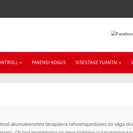
ONTROLL
PAKENDI KOGUS
SISESTAGE YUANTAI
stnud akumuleerumist tänapäeva rahvamajanduses on väga olulise
panu. Olulise teraseriigina on meie tootmine ja kasutamine kau