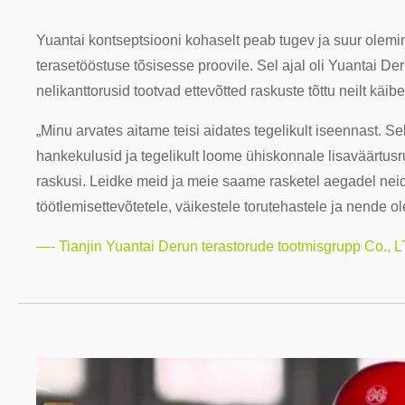
Yuantai kontseptsiooni kohaselt peab tugev ja suur olemine
terasetööstuse tõsisesse proovile. Sel ajal oli Yuantai De
nelikanttorusid tootvad ettevõtted raskuste tõttu neilt käib
„Minu arvates aitame teisi aidates tegelikult iseennast. S
hankekulusid ja tegelikult loome ühiskonnale lisaväärtus
raskusi. Leidke meid ja meie saame rasketel aegadel neid 
töötlemisettevõtetele, väikestele torutehastele ja nende ol
—- Tianjin Yuantai Derun terastorude tootmisgrupp Co., 