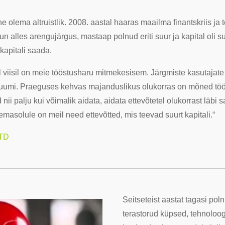
 olema altruistlik. 2008. aastal haaras maailma finantskriis ja 
run alles arengujärgus, mastaap polnud eriti suur ja kapital oli
ekapitali saada.
el viisil on meie tööstusharu mitmekesisem. Järgmiste kasutajate
ruumi. Praeguses kehvas majanduslikus olukorras on mõned töötl
nii palju kui võimalik aidata, aidata ettevõtetel olukorrast lä
emasolule on meil need ettevõtted, mis teevad suurt kapitali.“
LTD
Seitseteist aastat tagasi pol
terastorud küpsed, tehnoloog