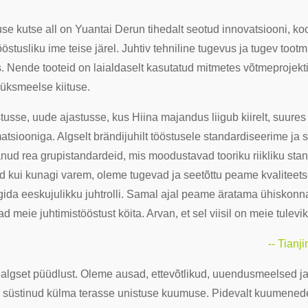
 kutse all on Yuantai Derun tihedalt seotud innovatsiooni, koo
stusliku ime teise järel. Juhtiv tehniline tugevus ja tugev tootm
s. Nende tooteid on laialdaselt kasutatud mitmetes võtmeprojekt
 üksmeelse kiituse.
se, uude ajastusse, kus Hiina majandus liigub kiirelt, suures ko
rmatsiooniga. Algselt brändijuhilt tööstusele standardiseerime 
ud rea grupistandardeid, mis moodustavad tooriku riikliku stan
 kui kunagi varem, oleme tugevad ja seetõttu peame kvaliteet
da eeskujulikku juhtrolli. Samal ajal peame äratama ühiskonna 
ad meie juhtimistööstust köita. Arvan, et sel viisil on meie tule
-- Tian
algset püüdlust. Oleme ausad, ettevõtlikud, uuendusmeelsed 
on süstinud külma terasse unistuse kuumuse. Pidevalt kuumened