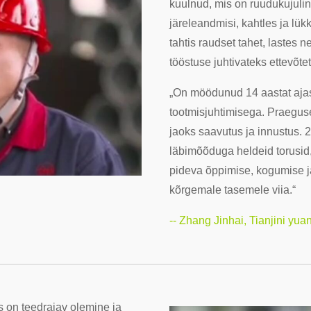
kuulnud, mis on ruudukujuline
järeleandmisi, kahtles ja lük
tahtis raudset tahet, lastes 
tööstuse juhtivateks ettevõt
„On möödunud 14 aastat ajast
tootmisjuhtimisega. Praeguse
jaoks saavutus ja innustus.
läbimõõduga heldeid torusid, 
pideva õppimise, kogumise j
kõrgemale tasemele viia.“
-- Zhang Jinhai, Tianjini yuan
s on teedrajav olemine ja