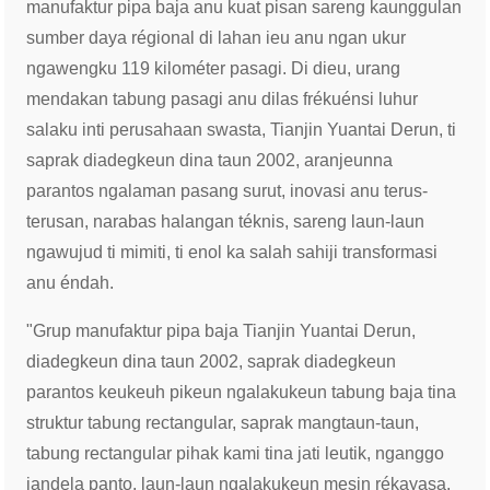
manufaktur pipa baja anu kuat pisan sareng kaunggulan
sumber daya régional di lahan ieu anu ngan ukur
ngawengku 119 kilométer pasagi. Di dieu, urang
mendakan tabung pasagi anu dilas frékuénsi luhur
salaku inti perusahaan swasta, Tianjin Yuantai Derun, ti
saprak diadegkeun dina taun 2002, aranjeunna
parantos ngalaman pasang surut, inovasi anu terus-
terusan, narabas halangan téknis, sareng laun-laun
ngawujud ti mimiti, ti enol ka salah sahiji transformasi
anu éndah.
"Grup manufaktur pipa baja Tianjin Yuantai Derun,
diadegkeun dina taun 2002, saprak diadegkeun
parantos keukeuh pikeun ngalakukeun tabung baja tina
struktur tabung rectangular, saprak mangtaun-taun,
tabung rectangular pihak kami tina jati leutik, nganggo
jandela panto, laun-laun ngalakukeun mesin rékayasa,