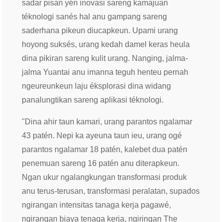
sadar pisan yén inovasi sareng kamajuan
téknologi sanés hal anu gampang sareng
saderhana pikeun diucapkeun. Upami urang
hoyong suksés, urang kedah damel keras heula
dina pikiran sareng kulit urang. Nanging, jalma-
jalma Yuantai anu imanna teguh henteu pernah
ngeureunkeun laju éksplorasi dina widang
panalungtikan sareng aplikasi téknologi.
"Dina ahir taun kamari, urang parantos ngalamar
43 patén. Nepi ka ayeuna taun ieu, urang ogé
parantos ngalamar 18 patén, kalebet dua patén
penemuan sareng 16 patén anu diterapkeun.
Ngan ukur ngalangkungan transformasi produk
anu terus-terusan, transformasi peralatan, supados
ngirangan intensitas tanaga kerja pagawé,
ngirangan biaya tenaga kerja, ngiringan The