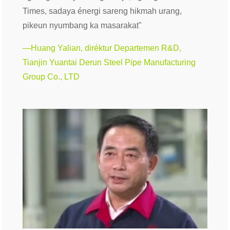
Times, sadaya énergi sareng hikmah urang,
pikeun nyumbang ka masarakat"
—Huang Yalian, diréktur Departemen R&D,
Tianjin Yuantai Derun Steel Pipe Manufacturing
Group Co., LTD