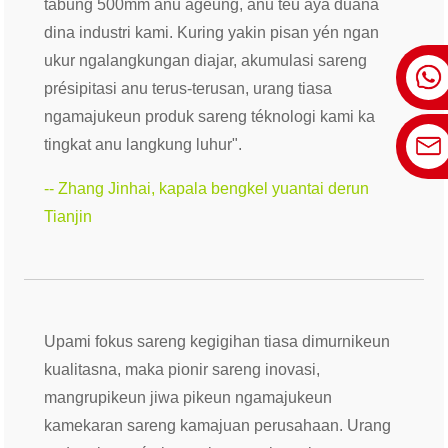
tabung 500mm anu ageung, anu teu aya duana
dina industri kami. Kuring yakin pisan yén ngan
ukur ngalangkungan diajar, akumulasi sareng
présipitasi anu terus-terusan, urang tiasa
ngamajukeun produk sareng téknologi kami ka
tingkat anu langkung luhur".
-- Zhang Jinhai, kapala bengkel yuantai derun
Tianjin
Upami fokus sareng kegigihan tiasa dimurnikeun
kualitasna, maka pionir sareng inovasi,
mangrupikeun jiwa pikeun ngamajukeun
kamekaran sareng kamajuan perusahaan. Urang