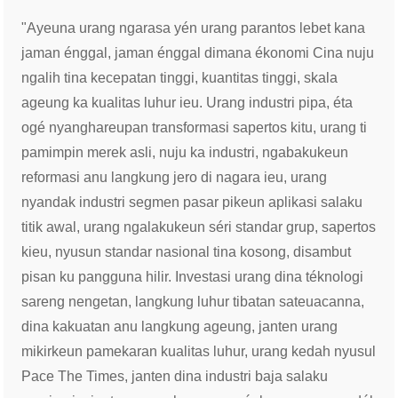
"Ayeuna urang ngarasa yén urang parantos lebet kana
jaman énggal, jaman énggal dimana ékonomi Cina nuju
ngalih tina kecepatan tinggi, kuantitas tinggi, skala
ageung ka kualitas luhur ieu. Urang industri pipa, éta
ogé nyanghareupan transformasi sapertos kitu, urang ti
pamimpin merek asli, nuju ka industri, ngabakukeun
reformasi anu langkung jero di nagara ieu, urang
nyandak industri segmen pasar pikeun aplikasi salaku
titik awal, urang ngalakukeun séri standar grup, sapertos
kieu, nyusun standar nasional tina kosong, disambut
pisan ku pangguna hilir. Investasi urang dina téknologi
sareng nengetan, langkung luhur tibatan sateuacanna,
dina kakuatan anu langkung ageung, janten urang
mikirkeun pamekaran kualitas luhur, urang kedah nyusul
Pace The Times, janten dina industri baja salaku