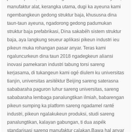
manufaktur alat, kerangka utama, dugi ka ayeuna kami
ngembangkeun gedong struktur baja, khususna dina
taun-taun ayeuna, ngadorong gedong padumukan
struktur baja prefabrikasi, Dina sakabéh sistem struktur
baja, aya langkung seueur aplikasi pikeun industri ieu
pikeun muka rohangan pasar anyar. Teras kami
ngaluncurkeun dina taun 2018 ngadegkeun aliansi
inovasi pamekaran industri tabung torsi sareng
kerjasama, di tukangeun kami ogé diulem ku universitas
tianjin, universitas arsitéktur Beijing sareng saterasna
sababaraha paguron luhur sareng universitas, sareng
sababaraha lembaga panalungtikan ilmiah, babarengan
pikeun sumping ka platform sareng ngadamel ranté
industri, pikeun ngalakukeun produksi, studi sareng
panalungtikan, kalayan gabungan, ti dua aspék
standarisasi sareng manufaktur calakan,
Bawa hal anyar