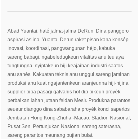
Abad Yuantai, haté jalma-jalma DeRun. Dina panggero
aspirasi aslina, Yuantai Derun raket pisan kana konsép
inovasi, koordinasi, pangwangunan héjo, kabuka
sareng babagi, ngabeledugkeun vitalitas anu teu aya
tungtungna, nyiptakeun hiji keajaiban industri saatos
anu sanés. Kakuatan téknis anu unggul sareng jaminan
produksi anu kuat ngajantenkeun aranjeunna hiji-hijina
supplier pipa pasagi galvanis hot dip pikeun proyék
perbaikan lahan jutaan feidan Mesir. Produkna parantos
seueur dianggo dina sababaraha proyék konci sapertos
Jembatan Hong Kong-Zhuhai-Macao, Stadion Nasional,
Pusat Seni Pertunjukan Nasional sareng saterasna,
sareng parantos meunang pujian bulat.