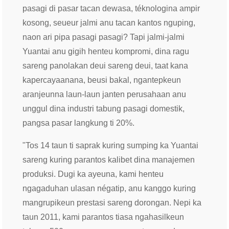
pasagi di pasar tacan dewasa, téknologina ampir
kosong, seueur jalmi anu tacan kantos nguping,
naon ari pipa pasagi pasagi? Tapi jalmi-jalmi
Yuantai anu gigih henteu kompromi, dina ragu
sareng panolakan deui sareng deui, taat kana
kapercayaanana, beusi bakal, ngantepkeun
aranjeunna laun-laun janten perusahaan anu
unggul dina industri tabung pasagi domestik,
pangsa pasar langkung ti 20%.
"Tos 14 taun ti saprak kuring sumping ka Yuantai
sareng kuring parantos kalibet dina manajemen
produksi. Dugi ka ayeuna, kami henteu
ngagaduhan ulasan négatip, anu kanggo kuring
mangrupikeun prestasi sareng dorongan. Nepi ka
taun 2011, kami parantos tiasa ngahasilkeun