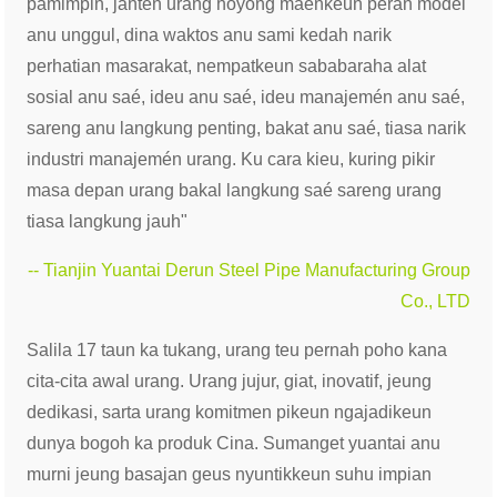
pamimpin, janten urang hoyong maénkeun peran modél
anu unggul, dina waktos anu sami kedah narik
perhatian masarakat, nempatkeun sababaraha alat
sosial anu saé, ideu anu saé, ideu manajemén anu saé,
sareng anu langkung penting, bakat anu saé, tiasa narik
industri manajemén urang. Ku cara kieu, kuring pikir
masa depan urang bakal langkung saé sareng urang
tiasa langkung jauh"
-- Tianjin Yuantai Derun Steel Pipe Manufacturing Group
Co., LTD
Salila 17 taun ka tukang, urang teu pernah poho kana
cita-cita awal urang. Urang jujur, giat, inovatif, jeung
dedikasi, sarta urang komitmen pikeun ngajadikeun
dunya bogoh ka produk Cina. Sumanget yuantai anu
murni jeung basajan geus nyuntikkeun suhu impian