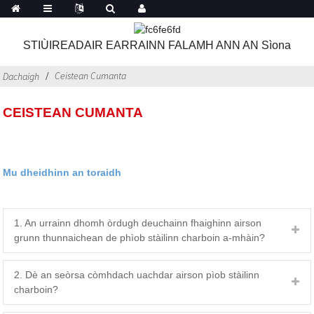
STIÙIREADAIR EARRAINN FALAMH ANN AN Sìona
Ceistean Cumanta
Dachaigh
CEISTEAN CUMANTA
Mu dheidhinn an toraidh
1. An urrainn dhomh òrdugh deuchainn fhaighinn airson
grunn thunnaichean de phìob stàilinn charboin a-mhàin?
2. Dè an seòrsa còmhdach uachdar airson pìob stàilinn
charboin?