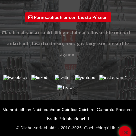
Rannsachadh airson Liosta Prìsean
Clàraich airson ar cuairt-litir gus fuireach fiosraichte mu na h-
àrdachadh, lasachaidhean, reic agus tairgsean sònraichte
againn.
Mu ar deidhinn
Naidheachdan
Cuir fios
Ceistean Cumanta
Pròiseact
Brath Prìobhaideachd
© Dlighe-sgrìobhaidh - 2010-2026: Gach còir glèidhte.
Top