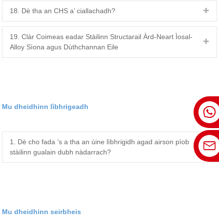
18. Dè tha an CHS a’ ciallachadh?
19. Clàr Coimeas eadar Stàilinn Structarail Àrd-Neart Ìosal-
Alloy Sìona agus Dùthchannan Eile
Mu dheidhinn lìbhrigeadh
1. Dè cho fada ’s a tha an ùine lìbhrigidh agad airson pìob
stàilinn gualain dubh nàdarrach?
Mu dheidhinn seirbheis