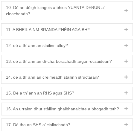
10. Dè an dòigh luingeis a bhios YUANTAIDERUN a’
cleachdadh?
11. A BHEIL AINM BRANDA FHÈIN AGAIBH?
12. dè a th’ ann an stàilinn alloy?
13. dè a th’ ann an dì-charborachadh argon-ocsaidean?
14. dè a th’ ann an creimeadh stàilinn structarail?
15. Dè a th’ ann an RHS agus SHS?
16. An urrainn dhut stàilinn ghalbhanaichte a bhogadh teth?
17. Dè tha an SHS a’ ciallachadh?