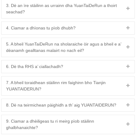
3. Dè an ìre stàilinn as urrainn dha YuanTaiDeRun a thoirt
seachad?
4. Ciamar a dhìonas tu pìob dhubh?
5. A bheil YuanTaiDeRun na sholaraiche òir agus a bheil e a’
dèanamh gealltanas malairt no nach eil?
6. Dè tha RHS a’ ciallachadh?
7. A bheil toraidhean stàilinn rim faighinn bho Tianjin
YUANTAIDERUN?
8. Dè na teirmichean pàighidh a th’ aig YUANTAIDERUN?
9. Ciamar a dhèiligeas tu ri meirg pìob stàilinn
ghalbhanaichte?