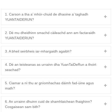
1. Carson a tha a’ mhòr-chuid de dhaoine a’ taghadh
YUANTAIDERUN?
2. Dè mu dheidhinn smachd càileachd ann am factaraidh
YUANTAIDERUN?
3. A bheil seirbheis iar-mhargaidh agaibh?
4. Dè an teisteanas as urrainn dha YuanTaiDeRun a thoirt
seachad?
5. Ciamar a nì thu ar gnìomhachas dàimh fad-ùine agus
math?
6. An urrainn dhuinn cuid de shamhlaichean fhaighinn?
Cosgaisean sam bith?