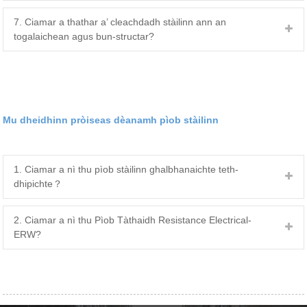
7. Ciamar a thathar a’ cleachdadh stàilinn ann an
togalaichean agus bun-structar?
Mu dheidhinn pròiseas dèanamh pìob stàilinn
1. Ciamar a nì thu pìob stàilinn ghalbhanaichte teth-
dhipichte？
2. Ciamar a nì thu Pìob Tàthaidh Resistance Electrical-
ERW?