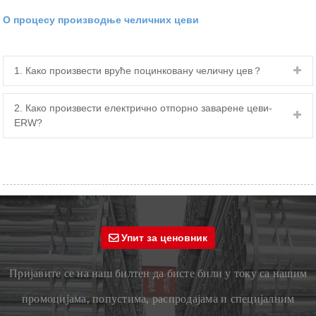
О процесу производње челичних цеви
1. Како произвести вруће поцинковану челичну цев？
2. Како произвести електрично отпорно заварене цеви-
ERW?
Упит за ценовник
Пријавите се на наш билтен да бисте били у току са нашим
промоцијама, попустима, распродајама и специјалним