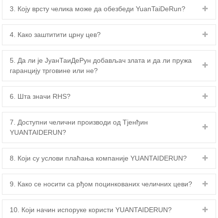
3. Коју врсту челика може да обезбеди YuanTaiDeRun?
4. Како заштитити црну цев?
5. Да ли је ЈуанТаиДеРун добављач злата и да ли пружа
гаранцију трговине или не?
6. Шта значи RHS?
7. Доступни челични производи од Тјенђин
YUANTAIDERUN?
8. Који су услови плаћања компаније YUANTAIDERUN?
9. Како се носити са рђом поцинкованих челичних цеви?
10. Који начин испоруке користи YUANTAIDERUN?