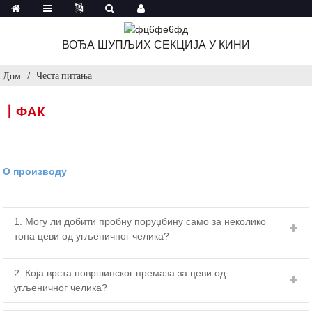
ВОЂА ШУПЉИХ СЕКЦИЈА У КИНИ
Честа питања
Дом
丨ФАК
О производу
1. Могу ли добити пробну поруџбину само за неколико
тона цеви од угљеничног челика?
2. Која врста површинског премаза за цеви од
угљеничног челика?