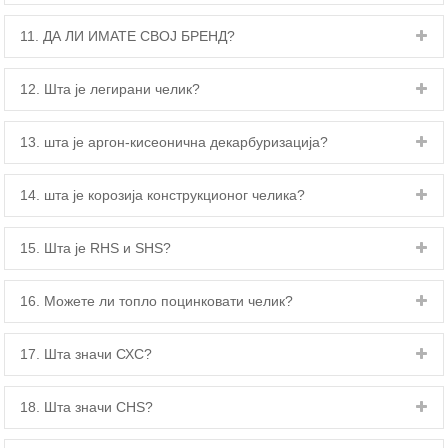
11. ДА ЛИ ИМАТЕ СВОЈ БРЕНД?
12. Шта је легирани челик?
13. шта је аргон-кисеонична декарбуризација?
14. шта је корозија конструкционог челика?
15. Шта је RHS и SHS?
16. Можете ли топло поцинковати челик?
17. Шта значи СХС?
18. Шта значи CHS?