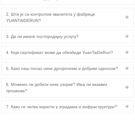
2. Шта је са контролом квалитета у фабрици
YUANTAIDERUN?
3. Да ли имате постпродајну услугу?
4. Који сертификат може да обезбеди YuanTaiDeRun?
5. Како наш посао чини дугорочним и добрим односом?
6. Можемо ли добити неке узорке? Има ли икаквих
трошкова?
7. Како се челик користи у зградама и инфраструктури?