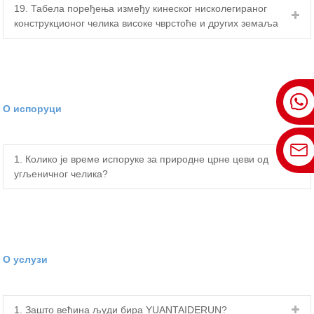
19. Табела поређења између кинеског нисколегираног
конструкционог челика високе чврстоће и других земаља
О испоруци
1. Колико је време испоруке за природне црне цеви од
угљеничног челика?
О услузи
1. Зашто већина људи бира YUANTAIDERUN?