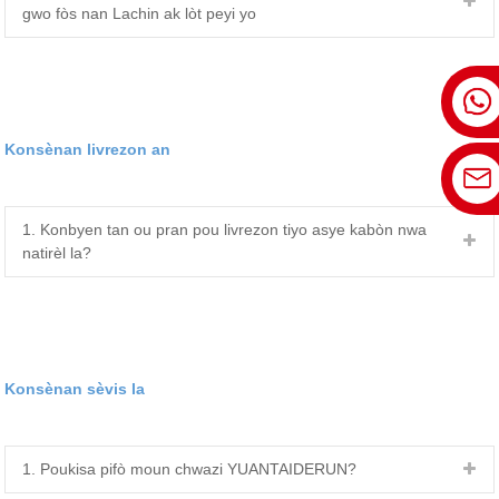
gwo fòs nan Lachin ak lòt peyi yo
Konsènan livrezon an
1. Konbyen tan ou pran pou livrezon tiyo asye kabòn nwa
natirèl la?
Konsènan sèvis la
1. Poukisa pifò moun chwazi YUANTAIDERUN?