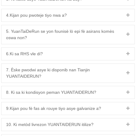
4.Kijan pou pwoteje tiyo nwa a?
5. YuanTaiDeRun se yon founisè lò epi fè asirans komès
oswa non?
6.Ki sa RHS vle di?
7. Èske pwodwi asye ki disponib nan Tianjin
YUANTAIDERUN?
8. Ki sa ki kondisyon peman YUANTAIDERUN?
9.Kijan pou fè fas ak rouye tiyo asye galvanize a?
10. Ki metòd livrezon YUANTAIDERUN itilize?