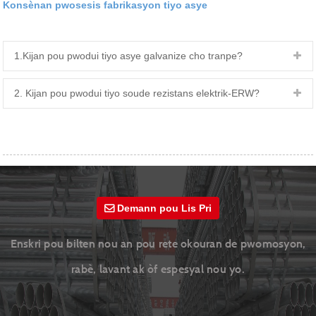
Konsènan pwosesis fabrikasyon tiyo asye
1.Kijan pou pwodui tiyo asye galvanize cho tranpe?
2. Kijan pou pwodui tiyo soude rezistans elektrik-ERW?
Demann pou Lis Pri
Enskri pou bilten nou an pou rete okouran de pwomosyon,
rabè, lavant ak òf espesyal nou yo.