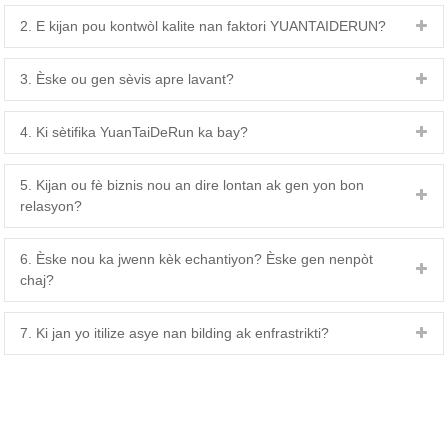
2. E kijan pou kontwòl kalite nan faktori YUANTAIDERUN?
3. Èske ou gen sèvis apre lavant?
4. Ki sètifika YuanTaiDeRun ka bay?
5. Kijan ou fè biznis nou an dire lontan ak gen yon bon
relasyon?
6. Èske nou ka jwenn kèk echantiyon? Èske gen nenpòt
chaj?
7. Ki jan yo itilize asye nan bilding ak enfrastrikti?