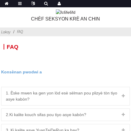
CHÈF SEKSYON KRÈ AN CHIN
FAQ
Lakay
丨FAQ
Konsènan pwodwi a
1. Èske mwen ka gen yon lòd esè sèlman pou plizyè tòn tiyo
asye kabòn?
2.Ki kalite kouch sifas pou tiyo asye kabòn?
3. Ki kalite asye YuanTaiDeRun ka bay?