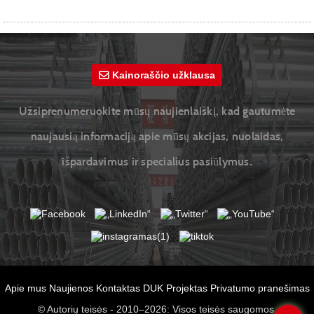
Kainoraščio užklausa
Užsiprenumeruokite mūsų naujienlaiškį, kad gautumėte
naujausią informaciją apie mūsų akcijas, nuolaidas,
išpardavimus ir specialius pasiūlymus.
Apie mus
Naujienos
Kontaktas
DUK
Projektas
Privatumo pranešimas
© Autorių teisės - 2010–2026: Visos teisės saugomos.