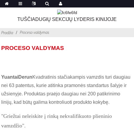
TUŠČIADUGIŲ SEKCIJŲ LYDERIS KINIJOJE
Proceso valdymas
Pradžia
PROCESO VALDYMAS
YuantaiDerun
Kvadratinis stačiakampis vamzdis turi daugiau
nei 63 patentus, kurie atitinka pramonės standartus šalyje ir
užsienyje. Produktas praėjo daugiau nei 200 patikrinimo
linijų, kad būtų galima kontroliuoti produkto kokybę.
"Griežtai neleiskite į rinką nekvalifikuoto plieninio
vamzdžio".